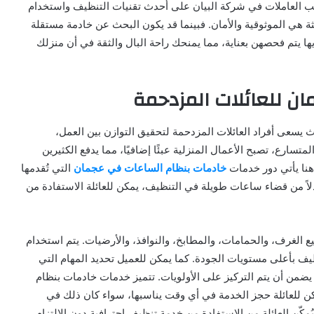
 العاملات في شركة البيان على أحدث تقنيات التنظيف واستخدام
لثة هي الموثوقية والأمان. فبينما قد يكون البحث عن خادمة مستقلة
ها يتم فحصهن بعناية، مما يمنحك راحة البال والثقة في أن منزلك
ن للعائلات المزدحمة
حيث يسعى أفراد العائلات المزدحمة لتحقيق التوازن بين العمل،
لمتسارع، تصبح الأعمال المنزلية عبئًا إضافيًا، مما يدفع الكثيرين
هنا يأتي دور خدمات
خادمات بنظام الساعات في عجمان
التي تُقدمها
دلاً من قضاء ساعات طويلة في التنظيف، يمكن للعائلة الاستفادة من
الغرف، والحمامات، والمطابخ، والنوافذ، والأرضيات. يتم استخدام
ف بأعلى مستويات الجودة. كما يمكن للعميل تحديد المهام التي
يضمن أن يتم التركيز على الأولويات. تتميز خدمات خادمات بنظام
كن للعائلة حجز الخدمة في أي وقت يناسبها، سواء كان ذلك في
يُمكّن العائلة من الاستفادة من خدمة تنظيف احترافية دون الالتزام