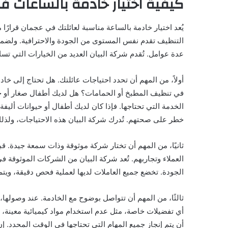
كيفية اختيار خادمة بالساعات 
يُعد اختيار خادمة بالساعة مناسبة لعائلتك في عجمان قرار
التنظيف تقدم نفس المستوى من الجودة والاحترافية. ولضمان 
عدة عوامل. تُقدم شركة البيان العديد من الخيارات التي تس
أولاً، من المهم أن تحدد احتياجات عائلتك. هل تحتاج إلى 
في تنظيف المطبخ أو الحمامات؟ هل لديك أطفال صغار أو حي
الخدمة التي تحتاجها. فإذا كان لديك أطفال أو حيوانات أليف
خطر على صحتهم. تُدرك شركة البيان هذه الاحتياجات، ولذلك 
ثانيًا، من المهم أن تختار شركة موثوقة وذات سمعة جيدة. قبل
العملاء وتجاربهم. تُعد شركة البيان من الشركات الموثوقة ف
الجودة. تخضع جميع العاملات لديها لعملية فحص دقيقة، ويت
ثالثًا، من المهم أن تتواصل بوضوح مع الخادمة. عند وصولها
أي تفضيلات خاصة، مثل عدم استخدام مواد كيميائية معينة، أ
أن يتم إنجاز جميع المهام التي تحتاجها في الوقت المحدد. إ