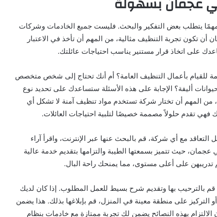
في عجمان بسهولة
ًا مهمًا يتطلب بعض التفكير والبحث. فليست جميع الخادمات وشركات
أن تكون تجربة التنظيف مثالية، من المهم أن تأخذ في الاعتبار
اعدك على اتخاذ قرار مستنير يناسب احتياجات عائلتك.
خادمة للقيام بأعمال التنظيف العامة؟ أم أنك تحتاج إلى شخص متخصص
وانات أليفة؟ الإجابة على هذه الأسئلة ستساعدك على تحديد نوع
ة، من المهم أن تختار شركة تستخدم مواد تنظيف آمنة لا تشكل أي
فهي تقدم حلولاً مصممة خصيصًا لتلبية احتياجات العائلات.
 التعاقد مع أي شركة، قم بالبحث عنها عبر الإنترنت، واقرأ آراء
ي عجمان، حيث تتميز بسمعتها الطيبة والتزامها بتقديم خدمة عالية
م تدريبهن على أعلى مستوى، مما يمنحك راحة البال.
، قم بالترحيب بها وتقديم شرح بسيط للعمل المطلوب. إذا كان لديك
و التركيز على منطقة معينة في المنزل، قم بإبلاغها بذلك. هذا يضمن
ن الالتزام بهذه النصائح يضمن لك تجربة ممتازة مع خادمات بنظام