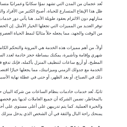
تُعد عجمان من المدن التي تشهد نموًا سكانيًا وعمرانيًا متس
ظل هذا الإيقاع المتسارع للحياة، أصبح الكثير من الأفراد 
منازلهم دون الالتزام بعقود طويلة الأمد. هنا يأتي دور خدما
توفر العديد من المميزات التي تجعلها الخيار الأمثل. إن ال
من الوقت والجهد، مما يجعله حلاً مثاليًا لنمط الحياة العصري
أولاً، من أهم مميزات هذه الخدمة هي المرونة والتحكم الكام
شهري وإقامة وتأشيرة، يمكنك ببساطة حجز خادمة لعدد الس
المطبخ، أو أربع ساعات لتنظيف المنزل بأكمله، فإنك تدفع 
الخدمة مع جدولك الزمني وميزانيتك، مما يجعلها خيارًا اقتص
ذلك في الصباح، أو بعد الظهر، أو حتى في عطلة نهاية الأسبو
ثانيًا، تُعد خدمات خادمات بنظام الساعات من شركة البيان حلا
بالمخاطر، تضمن الشركة أن جميع العاملات لديها يتم فحصهن
والخبرة العملية. كما يتم تدريبهن على أعلى مستوى على أحد
يمنحك راحة البال والثقة في أن الشخص الذي يدخل منزلك