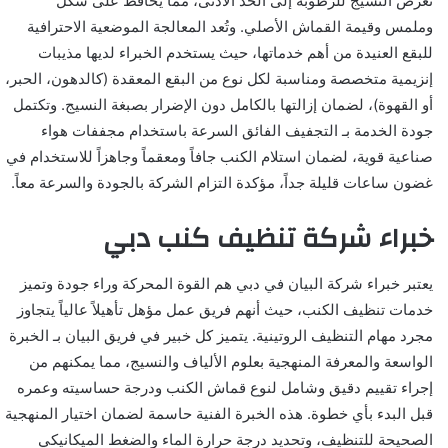
تعرض النسيج للرطوبة إلى الحد الأدنى، مما يحافظ على شكل
وملمس وقيمة القماش الأصلي. وتُعد المعالجة الموضعية الاحترافية
للبقع العنيدة من أهم خدماتها، حيث يستخدم الخبراء لديها مذيبات
إنزيمية متخصصة ومناسبة لكل نوع من البقع المعقدة (كالدهون، الحبر،
أو القهوة)، لضمان إزالتها بالكامل دون الإضرار بصبغة النسيج. وتكتمل
جودة الخدمة بـ التجفيف الفائق السرعة باستخدام مجففات هواء
صناعية قوية، لضمان استلام الكنب جافاً ومعقماً وجاهزاً للاستخدام في
غضون ساعات قليلة جداً، مؤكدة التزام الشركة بالجودة والسرعة معاً.
خبراء شركة تنظيف كنب دبي
يعتبر خبراء شركة البيان في دبي هم القوة المحركة وراء جودة وتميز
خدمات تنظيف الكنب، حيث أنهم فريق عمل مؤهل تأهيلاً عالياً يتجاوز
مجرد مهام التنظيف الروتينية. يتميز كل خبير في فريق البيان بـ الخبرة
الواسعة والمعرفة المنهجية بعلوم الألياف والنسيج، مما يمكنهم من
إجراء تقييم دقيق وشامل لنوع قماش الكنب ودرجة حساسيته وعمره
قبل البدء بأي خطوة. هذه الخبرة الفنية حاسمة لضمان اختيار المنهجية
الصحيحة للتنظيف، وتحديد درجة حرارة الماء والضغط الميكانيكي