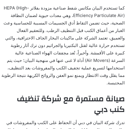
كما تستخدم البيان مكانس شفط صناعية مزودة بفلاتر HEPA (High-
Efficiency Particulate Air)، وهي معدات حيوية لضمان النظافة
الصحية، حيث تضمن التقاط أدق الجسيمات المسببة للحساسية وعث
الغبار من أعماق الكنب قبل التنظيف الرطب. وللتعقيم الفعال
والعميق، تعتمد الشركة على ماكينات البخار الجاف الاحترافية، والتي
تستخدم حرارة عالية لقتل البكتيريا والجراثيم دون ترك آثار رطوبة
كبيرة على الأقمشة. وأخيراً، تُعد مجففات الهواء الصناعية عالية
السرعة (Air Movers) أداة لا غنى عنها في منهجية البيان؛ حيث يتم
استخدامها لتسريع عملية تجفيف الكنب والمفروشات بعد التنظيف،
مما يقلل وقت الانتظار ويمنع نمو العفن والروائح الكريهة نتيجة الرطوبة
المحتبسة.
صيانة مستمرة مع شركة تنظيف
كنب دبي
تدرك شركة البيان في دبي أن الحفاظ على الكنب والمفروشات في