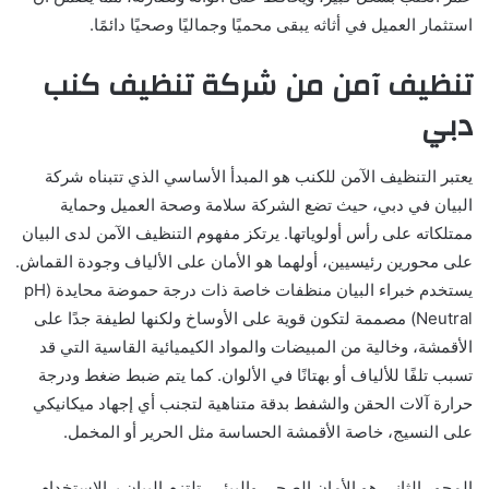
استثمار العميل في أثاثه يبقى محميًا وجماليًا وصحيًا دائمًا.
تنظيف آمن من شركة تنظيف كنب
دبي
يعتبر التنظيف الآمن للكنب هو المبدأ الأساسي الذي تتبناه شركة
البيان في دبي، حيث تضع الشركة سلامة وصحة العميل وحماية
ممتلكاته على رأس أولوياتها. يرتكز مفهوم التنظيف الآمن لدى البيان
على محورين رئيسيين، أولهما هو الأمان على الألياف وجودة القماش.
يستخدم خبراء البيان منظفات خاصة ذات درجة حموضة محايدة (pH
Neutral) مصممة لتكون قوية على الأوساخ ولكنها لطيفة جدًا على
الأقمشة، وخالية من المبيضات والمواد الكيميائية القاسية التي قد
تسبب تلفًا للألياف أو بهتانًا في الألوان. كما يتم ضبط ضغط ودرجة
حرارة آلات الحقن والشفط بدقة متناهية لتجنب أي إجهاد ميكانيكي
على النسيج، خاصة الأقمشة الحساسة مثل الحرير أو المخمل.
المحور الثاني هو الأمان الصحي والبيئي. تلتزم البيان بـ الاستخدام