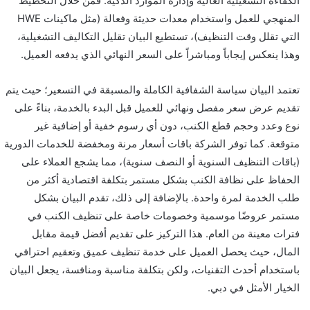
الكفاءة التشغيلية العالية وإدارة الموارد الذكية. فمن خلال التخطيط
المنهجي للعمل واستخدام معدات حديثة وفعالة (مثل ماكينات HWE
التي تقلل وقت التنظيف)، تستطيع البيان تقليل التكاليف التشغيلية،
وهذا ينعكس إيجاباً ومباشراً على السعر النهائي الذي يدفعه العميل.
تعتمد البيان سياسة الشفافية الكاملة والمسبقة في التسعير؛ حيث يتم
تقديم عرض سعر مفصل ونهائي للعميل قبل البدء بالخدمة، بناءً على
نوع وعدد وحجم قطع الكنب، دون أي رسوم خفية أو إضافية غير
متوقعة. كما توفر الشركة باقات أسعار مرنة ومخفضة للخدمات الدورية
(باقات التنظيف السنوية أو النصف سنوية)، مما يشجع العملاء على
الحفاظ على نظافة الكنب بشكل مستمر بتكلفة اقتصادية أكثر من
طلب الخدمة لمرة واحدة. بالإضافة إلى ذلك، تقدم البيان بشكل
مستمر عروضًا موسمية وخصومات خاصة على تنظيف الكنب في
فترات معينة من العام. هذا التركيز على تقديم أفضل قيمة مقابل
المال، حيث يحصل العميل على خدمة تنظيف عميق وتعقيم احترافي
باستخدام أحدث التقنيات، ولكن بتكلفة مناسبة ومنافسة، يجعل البيان
الخيار الأمثل في دبي.