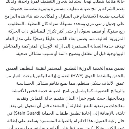
حالة مثالية يتطلب نهجًا استباقيًا يتجاوز التنظيف لمرة واحدة، ولذلك
تقدم الشركة برامج صيانة تنظيف مستمرة ودورية مصممة خصيصًا
لتناسب طبيعة الاستخدام في المنازل والمكاتب. يتم بناء هذه البرامج
على جدول زمني مرن ومحدد مسبقًا، سواء كان التنظيف المطلوب
ربع سنويًا، أو نصف سنويًا، أو حتى أكثر تكرارًا للمناطق ذات الحركة
المرورية العالية، مما يضمن بقاء الكنب نظيفًا وصحيًا على مدار العام.
تهدف خدمة الصيانة المستمرة إلى إزالة الأوساخ المتراكمة والمخاطر
البيولوجية قبل أن تتغلغل وتصبح دائمة أو تسبب مشاكل صحية.
تضمن هذه الخدمة الدورية التطبيق المستمر لتقنية التنظيف العميق
بالحقن والشفط القوي (HWE) لضمان إزالة البكتيريا وعث الغبار من
عمق الألياف بشكل منتظم، مما يمنع تفاقم مشاكل الحساسية
والروائح العضوية. كما يشمل برنامج الصيانة خدمة فحص الأقمشة
ومعالجتها، حيث يقوم خبراء البيان بتقييم حالة القماش وتقديم
معالجات موضعية للبقع الطارئة أو المعقدة قبل أن تتحول إلى بقع
ثابتة، بالإضافة إلى إعادة تطبيق طبقات الحماية (Stain Guard) في
حال رغبة العميل. هذا الالتزام بالصيانة المستمرة يساعد على إطالة
عمر الكنب بشكل كبير، ويحافظ على ألوانه ونضارته، مما يضمن أن