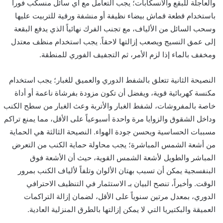
والعاجلة للبقع والانسكابات؛ يجب التعامل مع أي سائل منسكب فوراً
باستخدام قطعة قماش بيضاء نظيفة أو منشفة ورقية للتربيت عليها
وسحب السائل من الألياف، مع تجنب الفرك نهائياً الذي يدفع البقعة
إلى عمق النسيج ويصعب إزالتها لاحقاً. يجب استخدام منظف معتدل
ومخفف بالماء إذا لزم الأمر، ثم التجفيف الفوري للمنطقة.
النصيحة الثانية تتعلق بالشفط الدوري والعميق للغبار؛ يجب استخدام
مكنسة كهربائية قوية، ويفضل أن تكون مزودة بفرشاة ناعمة أو أداة
خاصة بالمفروشات، لشفط الغبار والأتربة وعث الغبار من سطح الكنب
وداخل الشقوق والزوايا مرة واحدة أسبوعياً على الأقل، مما يمنع تراكم
مسببات الحساسية ويحسن جودة الهواء. النصيحة الثالثة هي الحماية
من أشعة الشمس المباشرة؛ يجب محاولة حماية الكنب من التعرض
المباشر والطويل لأشعة الشمس القوية، حيث أن الأشعة فوق
البنفسجية يمكن أن تسبب بهتان الألوان وتلفاً لألياف الكنب بمرور
الوقت. وأخيراً، تنصح البيان بـ الاستثمار في التنظيف الاحترافي
الدوري، بمعدل مرتين سنوياً على الأقل، لضمان إزالة التراكمات
العميقة والبكتيريا التي لا يمكن إزالتها بالطرق المنزلية العادية.