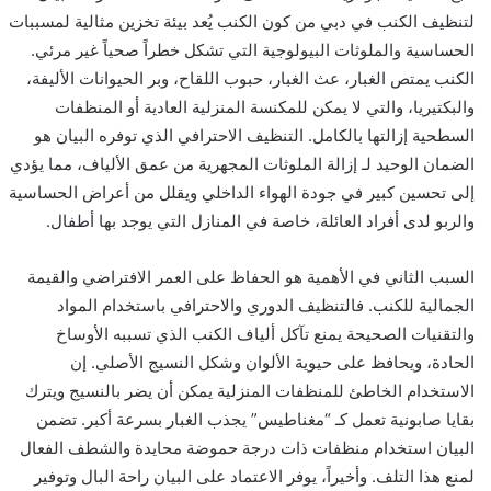
لتنظيف الكنب في دبي من كون الكنب يُعد بيئة تخزين مثالية لمسببات
الحساسية والملوثات البيولوجية التي تشكل خطراً صحياً غير مرئي.
الكنب يمتص الغبار، عث الغبار، حبوب اللقاح، وبر الحيوانات الأليفة،
والبكتيريا، والتي لا يمكن للمكنسة المنزلية العادية أو المنظفات
السطحية إزالتها بالكامل. التنظيف الاحترافي الذي توفره البيان هو
الضمان الوحيد لـ إزالة الملوثات المجهرية من عمق الألياف، مما يؤدي
إلى تحسين كبير في جودة الهواء الداخلي ويقلل من أعراض الحساسية
والربو لدى أفراد العائلة، خاصة في المنازل التي يوجد بها أطفال.
السبب الثاني في الأهمية هو الحفاظ على العمر الافتراضي والقيمة
الجمالية للكنب. فالتنظيف الدوري والاحترافي باستخدام المواد
والتقنيات الصحيحة يمنع تآكل ألياف الكنب الذي تسببه الأوساخ
الحادة، ويحافظ على حيوية الألوان وشكل النسيج الأصلي. إن
الاستخدام الخاطئ للمنظفات المنزلية يمكن أن يضر بالنسيج ويترك
بقايا صابونية تعمل كـ “مغناطيس” يجذب الغبار بسرعة أكبر. تضمن
البيان استخدام منظفات ذات درجة حموضة محايدة والشطف الفعال
لمنع هذا التلف. وأخيراً، يوفر الاعتماد على البيان راحة البال وتوفير