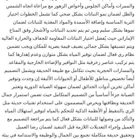
والممرات وأماكن الجلوس وأحواض الزهور مع مراعاة اتجاه الشمس
والظل لضمان نمو النباتات بشكل صحي كما تشمل الخطوات اختيار
التربة المناسبة وإضافة الأسمدة والمواد المغذية للنباتات لضمان
نموها بشكل سليم ومن ثم يتم تحديد النباتات والأشجار وفق المناخ
الإماراتي حيث يُفضل اختيار النباتات المقاومة للجفاف والحرارة العالية
ويتم تنسيقها بشكل جمالي يضيف قيمة بصرية للمكان ويجب تضمين
نظام ري فعال لضمان توفير المياه بشكل متوازن وعدم إهدارها كما
يتم تركيب عناصر زخرفية مثل النوافير والإضاءة الخارجية والمقاعد
والمسارات الحجرية بحيث تتكامل مع طبيعة الحديقة ويشمل التصميم
أيضاً تخصيص مناطق للأطفال أو الحيوانات الأليفة إن وجدت وتوفير
أماكن تخزين أدوات الحدائق لضمان سهولة الصيانة الدورية وتعتبر
الصيانة جزءاً أساسياً من التصميم المتكامل حيث تضمن استمرار جمال
الحديقة ونظافتها ويحرص المصممون على استخدام تقنيات حديثة مثل
الري بالتنقيط أو الأنظمة الذكية للتحكم بالمياه لتوفير استهلاك المياه
والتأكد من وصولها للنباتات بشكل فعال كما يتم مراجعة التصميم مع
العميل وإجراء التعديلات اللازمة قبل التنفيذ لضمان رضا العميل
وتحقيق حديقة متكاملة تجمع بين الجمال والوظيفة والاستدامة في بيئة