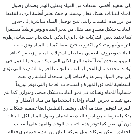
إلى تحقيق أقصى استفادة من المياه وتقليل الهدر وضمان وصول
المياه للنباتات بشكل فعال ومستدام حيث تعتبر أنظمة الري بالتنقيط
من أبرز هذه التقنيات والتي تتيح توصيل المياه مباشرة إلى جذور
النباتات بشكل متساوٍ مما يقلل من تبخر المياه ويوفر ترطيباً مستمراً
كما تعتمد بعض الشركات على الري الذكي باستخدام حساسات رطوبة
التربة وأجهزة تحكم إلكترونية تتيح ضبط كميات المياه وفق حاجة
النباتات وظروف الطقس مما يقلل استهلاك المياه ويزيد من كفاءة
النمو وتستخدم أيضاً أنظمة الري الآلي التي يمكن برمجتها لتعمل في
أوقات محددة مثل الفجر أو المساء لتجنب الحرارة الشديدة التي تؤدي
إلى تبخر المياه بسرعة بالإضافة إلى استخدام أنظمة ري تحت
السطحية للحدائق الكبيرة والمساحات العامة والتي توفر توزيعاً
متساوياً للمياه وتساعد في نمو النباتات بشكل صحي ومتوازن كما يتم
دمج تقنيات تخزين المياه وإعادة استخدامها من مياه الأمطار أو
الصرف لتوفير استدامة أعلى ويشمل التطبيق أيضاً تصميم شبكات ري
متكاملة تربط جميع أجزاء الحديقة لضمان وصول المياه لكل النباتات
دون أي نقص كما توفر هذه التقنيات الوقت والجهد على أصحاب
الحدائق وتمكن شركات مثل شركة البيان من تقديم خدمة ري فعالة