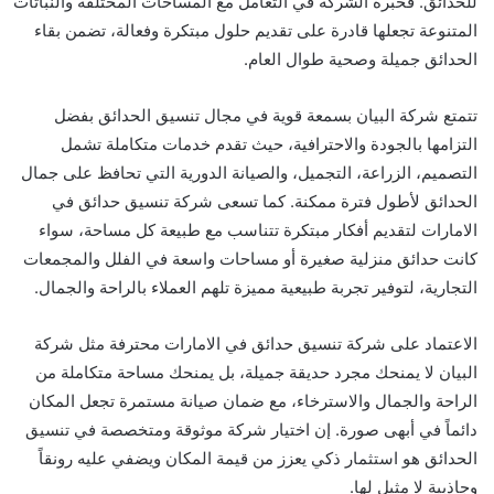
للحدائق. فخبرة الشركة في التعامل مع المساحات المختلفة والنباتات
المتنوعة تجعلها قادرة على تقديم حلول مبتكرة وفعالة، تضمن بقاء
الحدائق جميلة وصحية طوال العام.
تتمتع شركة البيان بسمعة قوية في مجال تنسيق الحدائق بفضل
التزامها بالجودة والاحترافية، حيث تقدم خدمات متكاملة تشمل
التصميم، الزراعة، التجميل، والصيانة الدورية التي تحافظ على جمال
الحدائق لأطول فترة ممكنة. كما تسعى شركة تنسيق حدائق في
الامارات لتقديم أفكار مبتكرة تتناسب مع طبيعة كل مساحة، سواء
كانت حدائق منزلية صغيرة أو مساحات واسعة في الفلل والمجمعات
التجارية، لتوفير تجربة طبيعية مميزة تلهم العملاء بالراحة والجمال.
الاعتماد على شركة تنسيق حدائق في الامارات محترفة مثل شركة
البيان لا يمنحك مجرد حديقة جميلة، بل يمنحك مساحة متكاملة من
الراحة والجمال والاسترخاء، مع ضمان صيانة مستمرة تجعل المكان
دائماً في أبهى صورة. إن اختيار شركة موثوقة ومتخصصة في تنسيق
الحدائق هو استثمار ذكي يعزز من قيمة المكان ويضفي عليه رونقاً
وجاذبية لا مثيل لها.