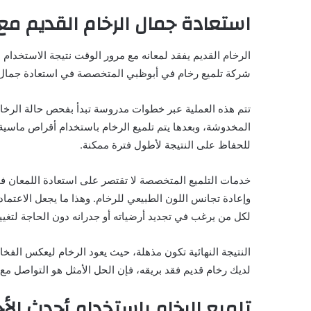
استعادة جمال الرخام القديم م
الرخام القديم يفقد لمعانه مع مرور الوقت نتيجة الاستخدام ا
شركة تلميع رخام في أبوظبي المتخصصة في استعادة جمال الر
تتم هذه العملية عبر خطوات مدروسة تبدأ بفحص حالة الرخام 
المخدوشة، وبعدها يتم تلميع الرخام باستخدام أقراص ماسية أ
للحفاظ على النتيجة لأطول فترة ممكنة.
خدمات التلميع المتخصصة لا تقتصر على استعادة اللمعان فح
وإعادة تجانس اللون الطبيعي للرخام. وهذا ما يجعل الاعتما
لكل من يرغب في تجديد أرضياته أو جدرانه دون الحاجة لتغيير
النتيجة النهائية تكون مذهلة، حيث يعود الرخام ليعكس الفخ
لديك رخام قديم فقد بريقه، فإن الحل الأمثل هو التواصل مع
تلميع الرخام باستخدام أحدث ال