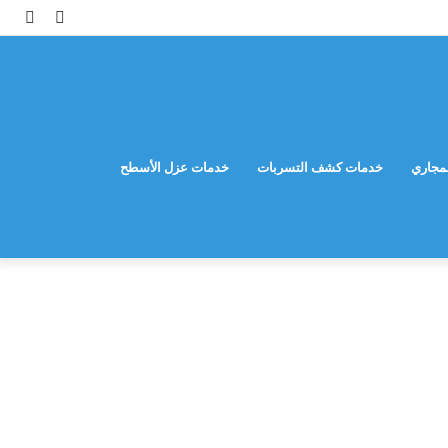
مقال
إضاف
عشوائي
عمود
جانب
مجاري
خدمات كشف التسربات
خدمات عزل الأسطح