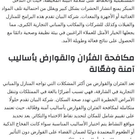
المستقبلية والحفاظ على سلامة البيئة المحيطة، حيث أن التدخل
المبكر يمنع انتشار الحشرات بشكل كبير ويقلل من احتمالية تلف المواد
الغذائية أو الأجهزة والمعدات. شركة البيان تقدم هذه البرامج للمنازل
والفيلات وكذلك للشركات والمكاتب والمباني التجارية الكبرى، مما
يجعلها الخيار الأمثل للعملاء الراغبين في بيئة نظيفة وصحية دائمًا مع
الحصول على نتائج فعالة وطويلة الأمد.
مكافحة الفئران والقوارض بأساليب
آمنة وفعّالة
تعد الفئران والقوارض من أكثر المشكلات التي تواجه المنازل والمباني
التجارية في الشارقة، فهي تسبب أضرارًا بالغة في الممتلكات وتنقل
الأمراض الخطيرة التي تهدد صحة السكان. شركة البيان تقدم حلولًا
متكاملة لمكافحة الفئران والقوارض بأساليب آمنة وفعّالة، حيث تعتمد
على تقييم شامل للمكان لتحديد نقاط الاختباء والتكاثر. بعد تحديد
مواقع النشاط يتم اختيار الأساليب المناسبة سواء كانت الفخاخ الذكية
أو الطعوم المعتمدة دوليًا لضمان القضاء على القوارض دون التأثير