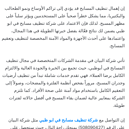
إن إهمال تنظيف المسابح قد يؤدي إلى تراكم الأوساخ ونمو الطحالب
والبكتيريا، مما يشكل خطراً صحياً على المستخدمين ويؤثر سلباً على
مظهر المسبح. لذلك فإن الاعتماد على شركة تنظيف مسابح في ابو
ظبي يضمن لك نتائج فعّالة بفضل خبرتها الطويلة في هذا المجال،
واعتمادها على أحدث الأجهزة والمواد الآمنة المخصصة لتنظيف وتعقيم
المسابح.
تأتي شركة البيان في مقدمة الشركات المتخصصة في مجال تنظيف
المسابح في أبوظبي، حيث تجمع بين الخبرة والجودة العالية والالتزام
الكامل برضا العملاء. فهي تقدم خدمات شاملة تبدأ من تنظيف أرضيات
وجدران المسبح، مروراً بفحص أنظمة الفلترة والمضخات، وصولاً إلى
التعقيم الكامل باستخدام مواد آمنة على صحة الأفراد. كما تلتزم
الشركة بمعايير عالية لضمان بقاء المسبح في أفضل حالاته لفترات
طويلة.
إن التواصل مع
شركة تنظيف مسابح في ابو ظبي
مثل شركة البيان
على الرقم (508090427) يمنحك راحة البال، حيث ستحصل على