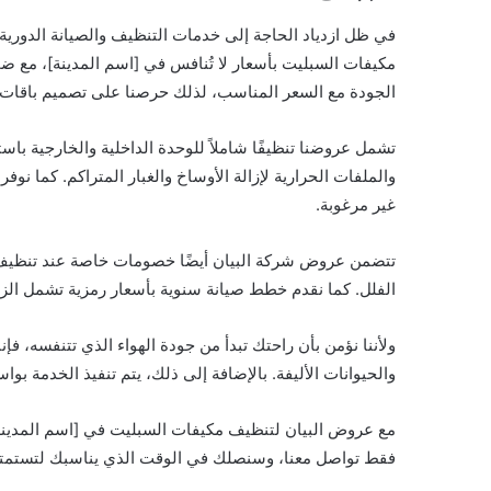
في ظل ازدياد الحاجة إلى خدمات التنظيف والصيانة الدوري
مكيفات السبليت بأسعار لا تُنافس في [اسم المدينة]، مع ضم
الجودة مع السعر المناسب، لذلك حرصنا على تصميم باقات م
تشمل عروضنا تنظيفًا شاملاً للوحدة الداخلية والخارجية باس
والملفات الحرارية لإزالة الأوساخ والغبار المتراكم. كما نوف
غير مرغوبة.
تتضمن عروض شركة البيان أيضًا خصومات خاصة عند تنظيف أ
الفلل. كما نقدم خطط صيانة سنوية بأسعار رمزية تشمل الزي
ولأننا نؤمن بأن راحتك تبدأ من جودة الهواء الذي تتنفسه، فإ
والحيوانات الأليفة. بالإضافة إلى ذلك، يتم تنفيذ الخدمة ب
مع عروض البيان لتنظيف مكيفات السبليت في [اسم المدينة]، 
فقط تواصل معنا، وسنصلك في الوقت الذي يناسبك لتستمتع 