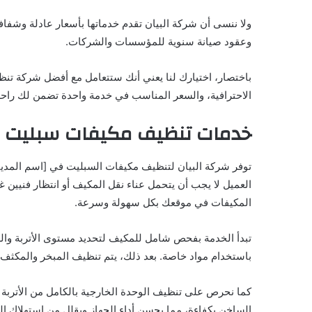
ولا ننسى أن شركة البيان تقدم خدماتها بأسعار عادلة وشفافة
وعقود صيانة سنوية للمؤسسات والشركات.
باختصار، اختيارك لنا يعني أنك ستتعامل مع أفضل شركة تن
الاحترافية، والسعر المناسب في خدمة واحدة تضمن لك راحة م
خدمات تنظيف مكيفات سبليت با
توفر شركة البيان لتنظيف مكيفات السبليت في [اسم المدينة
العميل لا يجب أن يتحمل عناء نقل المكيف أو انتظار فنيين
المكيفات في موقعك بكل سهولة وسرعة.
تبدأ الخدمة بفحص شامل للمكيف لتحديد مستوى الأتربة والعوال
باستخدام مواد خاصة. بعد ذلك، يتم تنظيف المبخر والمكثف وا
كما نحرص على تنظيف الوحدة الخارجية بالكامل من الأتربة ا
الساخن بكفاءة، مما يحسن أداء الجهاز ويقلل من استهلاك الك