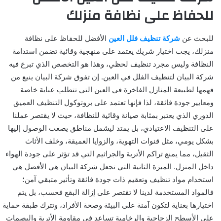
للحفاظ على نظافة منزلك
للبحث عن
شركة تنظيف فلل العين
الأفضل للحفاظ على نظافة
منزلك، يجب اختيار شريك يعتمد على منهجية وقائية تضمن استدامة
النظافة وليس مجرد تنظيف لحظي، وهذا هو التخصص الذي تبرع فيه
شركة البيان لتنظيف الفلل في العين. إن تفوق شركة البيان ينبع من
فهمها لطبيعة المنازل الفاخرة في العين التي تتطلب عناية خاصة
ومعايير جودة فائقة، لذا فإنها تعتمد على بروتوكول التنظيف العميق
الدوري الذي يعتبر بمثابة صيانة وقائية للنظافة، حيث لا يقتصر عملنا
على التنظيف الاعتيادي، بل يمتد ليشمل مناطق يصعب الوصول إليها
بشكل يومي، مثل قنوات التهوية، والزوايا العميقة، وخلف الأثاث
الثقيل، مما يمنع تراكم الأتربة والجراثيم التي قد تؤثر على جودة الهواء
داخل المنزل. الميزة الثانية التي تجعل شركة البيان هي الأفضل هي
استخدام مواد تنظيف وتعقيم ذات جودة فائقة وتأثير متبقي آمن؛
فالمواد المستخدمة لدينا لا تقتصر على إزالة البقع فحسب، بل يتم
اختيارها بعناية لتكون آمنة على البيئة وصحة الأفراد، وتترك طبقة حماية
على الأسطح الزجاجية والرخامية تساعد في مقاومة الأتربة والبصمات