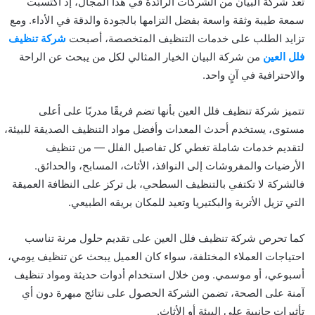
تعد شركة البيان من الشركات الرائدة في هذا المجال، إذ اكتسبت
سمعة طيبة وثقة واسعة بفضل التزامها بالجودة والدقة في الأداء. ومع
تزايد الطلب على خدمات التنظيف المتخصصة، أصبحت
شركة تنظيف
فلل العين
من شركة البيان الخيار المثالي لكل من يبحث عن الراحة
والاحترافية في آنٍ واحد.
تتميز شركة تنظيف فلل العين بأنها تضم فريقًا مدربًا على أعلى
مستوى، يستخدم أحدث المعدات وأفضل مواد التنظيف الصديقة للبيئة،
لتقديم خدمات شاملة تغطي كل تفاصيل الفلل — من تنظيف
الأرضيات والمفروشات إلى النوافذ، الأثاث، المسابح، والحدائق.
فالشركة لا تكتفي بالتنظيف السطحي، بل تركز على النظافة العميقة
التي تزيل الأتربة والبكتيريا وتعيد للمكان بريقه الطبيعي.
كما تحرص شركة تنظيف فلل العين على تقديم حلول مرنة تناسب
احتياجات العملاء المختلفة، سواء كان العميل يبحث عن تنظيف يومي،
أسبوعي، أو موسمي. ومن خلال استخدام أدوات حديثة ومواد تنظيف
آمنة على الصحة، تضمن الشركة الحصول على نتائج مبهرة دون أي
تأثيرات جانبية على البيئة أو الأثاث.