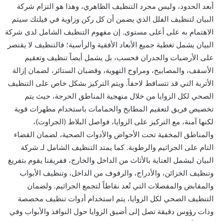
أبعد الحدود، وليس مجرد التنظيف الظاهري، وهذا هو التزام شركة
البيان لتنظيف الفلل الذي يضمن أن كل ركن وزاوية في فيلتك سيتم
الاهتمام به على أعلى مستوى. إن مفهوم التنظيف الشامل لدى شركة
البيان يشمل تغطية جميع الأبعاد الأفقية والرأسية؛ فالتنظيف لا يقتصر
على الأرضيات والجدران فحسب، بل يشمل أيضاً تنظيف وتعقيم
الأسقف، والمصابيح، ومراوح التهوية، وقضبان الستائر، لضمان إزالة
الأتربة التي قد تتساقط لاحقاً. ويتم التركيز بشكل خاص على التنظيف
الصحي لكل الزوايا من خلال منهجية المناطق الحرجة، حيث يتم
تخصيص فريق لتعقيم المطابخ والحمامات باستخدام مطهرات قوية
لكنها آمنة، مع التركيز على الزوايا، فواصل البلاط (الجراوت)،
والمناطق المخفية تحت الأحواض والأدوات الصحية، لضمان القضاء
التام على الجراثيم والرطوبة. كما يمتد التنظيف الشامل لـ شركة
البيان ليشمل العناية بالأثاث من الداخل والخارج، ففريقنا يقوم بتفريغ
وتنظيف الخزائن، والأدراج، والرفوف من الداخل، وتنظيف الأبواب
والمقابض والمفصلات التي تُعد نقاطاً لتجمع الجراثيم. ولضمان
التنظيف الصحي لكل الزوايا، يتم استخدام أدوات تنظيف مخصصة
وذات رؤوس دقيقة تصل إلى أضيق الزوايا حول النوافذ والأبواب وفي