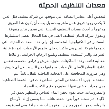
معدات التنظيف الحديثة
لتحقيق أعلى معايير النظافة التي تتوقعها من شركة تنظيف فلل العين،
لا يكفي وجود فريق عمل ماهر وحده، بل يجب أن يكون هذا الفريق
مدعوماً بـ أحدث معدات التنظيف الحديثة التي تضمن نتائج متفوقة،
وتتفوق شركة البيان لتنظيف الفلل في هذا المجال بفضل استثمارها
المستمر في التكنولوجيا المتقدمة. إن أولى هذه المعدات الحديثة التي
تعتمدها شركة البيان هي ماكينات جلي وتلميع الأرضيات الدوارة عالية
السرعة، والتي تُستخدم لتنظيف وتلميع الرخام، الجرانيت، والبلاط
بفعالية فائقة، وهذه الماكينات مجهزة بفرش وأقراص مخصصة تضمن
إعادة اللمعان الأصلي للأرضيات وحمايتها دون التسبب في أي خدوش،
وهي ضرورية للمحافظة على الفخامة الداخلية للفلل. ثانياً، يتم
استخدام أجهزة الاستخلاص المائي الساخن ذات قوة الشفط الصناعية؛
وهي معدات لا غنى عنها لتنظيف وتعقيم الكنب، السجاد،
والمفروشات، حيث تقوم بحقن الماء الساخن والمطهر بعمق في
الألياف ثم سحبه فوراً بقوة شفط هائلة، مما يضمن إزالة الأوساخ
والرواسب من العمق مع ترك المفروشات شبه جافة وفي أسرع وقت