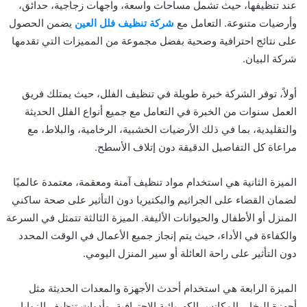
عند تنظيفها، حيث تشمل مساحات واسعة، واجهات زجاجية، حدائق،
وأرضيات متنوعة. التعامل مع
شركة تنظيف فلل العين
يضمن الحصول
على نتائج احترافية وصحية بفضل مجموعة من المميزات التي تقدمها
شركة البيان.
أولاً، توفر الشركة خبرة طويلة في تنظيف الفلل، حيث يمتلك فريق
العمل سنوات من الخبرة في التعامل مع جميع أنواع الفلل الحديثة
والتقليدية، بما في ذلك الأرضيات الخشبية، الرخامية، والبلاط، مع
مراعاة كل التفاصيل الدقيقة دون إتلاف الأسطح.
الميزة الثانية هي استخدام مواد تنظيف آمنة ومعقمة، معتمدة عالميًا
لضمان القضاء على الجراثيم والبكتيريا دون التأثير على صحة ساكني
المنزل أو الأطفال والحيوانات الأليفة. الميزة الثالثة تتمثل في السرعة
والكفاءة في الأداء، حيث يتم إنجاز جميع الأعمال في الوقت المحدد
دون التأثير على راحة العائلة أو سير المنزل اليومي.
الميزة الرابعة هي استخدام أحدث الأجهزة والمعدات الحديثة مثل
أجهزة البخار، المكانس الكهربائية الاحترافية، وأدوات تنظيف الزوايا