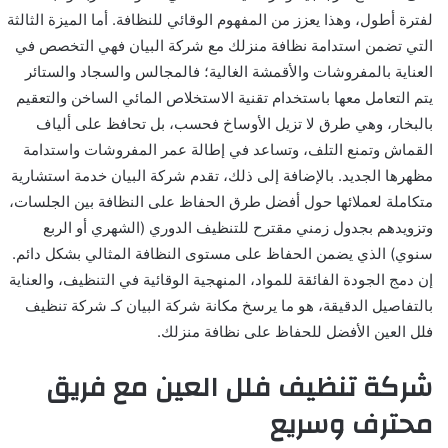
لفترة أطول، وهذا يعزز من المفهوم الوقائي للنظافة. أما الميزة الثالثة
التي تضمن استدامة نظافة منزلك مع شركة البيان فهي التخصص في
العناية بالمفروشات والأقمشة الغالية؛ فالمجالس والسجاد والستائر
يتم التعامل معها باستخدام تقنية الاستخلاص المائي الساخن والتعقيم
بالبخار، وهي طرق لا تزيل الأوساخ فحسب، بل تحافظ على ألياف
القماش وتمنع التلف، وتساعد في إطالة عمر المفروشات واستدامة
مظهرها الجديد. بالإضافة إلى ذلك، تقدم شركة البيان خدمة استشارية
متكاملة لعملائها حول أفضل طرق الحفاظ على النظافة بين الجلسات،
وتزويدهم بجدول زمني مقترح للتنظيف الدوري (الشهري أو الربع
سنوي) الذي يضمن الحفاظ على مستوى النظافة المثالي بشكل دائم.
إن دمج الجودة الفائقة للمواد، المنهجية الوقائية في التنظيف، والعناية
بالتفاصيل الدقيقة، هو ما يرسخ مكانة شركة البيان كـ شركة تنظيف
فلل العين الأفضل للحفاظ على نظافة منزلك.
شركة تنظيف فلل العين مع فريق
محترف وسريع