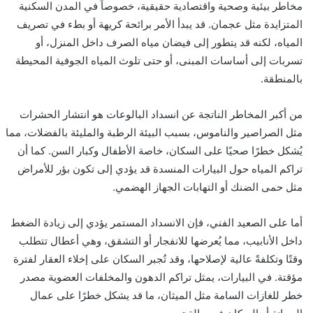
مخاطر بيئية وصحية واقتصادية حقيقية، خصوصاً في المدن السكنية
المتزايدة مثل عجمان. قد يبدأ الأمر برائحة كريهة أو بطء في تصريف
المياه، لكنه قد يتطور إلى فيضان مياه الصرف داخل المنزل، أو
تسربات إلى أساسات المبنى، أو حتى تلوث المياه الجوفية المحيطة
بالمنطقة.
من أكبر المخاطر الناتجة عن انسداد البالوعات هو انتشار الحشرات
مثل الصراصير والناموس، بسبب البيئة الرطبة والمليئة بالفضلات، مما
يُشكل خطرًا صحيًا على السكان، خاصة الأطفال وكبار السن. كما أن
تراكم المياه حول البيارات المنسدة قد يؤدي إلى تكون بؤر للأمراض
مثل حمى الضنك أو التهابات الجهاز الهضمي.
أما على الصعيد الفني، فإن الانسداد المستمر يؤدي إلى زيادة الضغط
داخل الأنابيب، مما يُعرضها للانفجار أو التشقق، وهي أعطال تتطلب
وقتًا وتكلفةً عالية لإصلاحها، وقد تُجبر السكان على إخلاء العقار لفترة
مؤقتة. في البيارات، يمثل تراكم الدهون والمخلفات العضوية مصدر
خطر للغازات السامة مثل الميثان، ما قد يشكل خطرًا على عمال