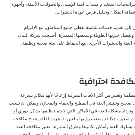
اتيجيات استخدام مبيدات آمنة للإنسان والحيوانات الأليفة، وأجهزة
 نظافة المكان وتقليل فرص عودة الحشرات.
 إلى تقديم خدمات شاملة تغطي جميع المناطق، مع الالتزام
. وبفضل خبرتها الطويلة وسمعتها المتميزة، أصبحت شركة البيان
 العتة والحشرات الأخرى، مع الحفاظ على بيئة صحية ونظيفة.
كافحة احترافية
مة وتعتبر من أكثر الآفات المنزلية إزعاجًا لأنها تتكاثر بسرعة
كل صحيح وتنتشر العتة في المطبخ والحمام والمخازن ويمكن أن تسبب
تزداد مشكلة العتة في الأماكن التي لا يتم تنظيفها بشكل دوري أو
ام صغيرة جدًا قد يصعب رؤيتها بالعين المجردة لذلك يحتاج مكافحة
سلوك العتة وأماكن تكاثرها وطرق انتشارها. تعتبر مكافحة العتة
ا تتسبب في نقل البكتيريا والجراثيم وقد تؤثر على الجهاز الهضمي