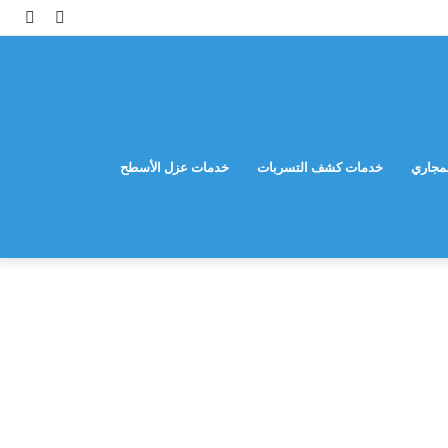
مقال
إضاف
عشوائي
عمود
جانب
مجاري
خدمات كشف التسربات
خدمات عزل الأسطح