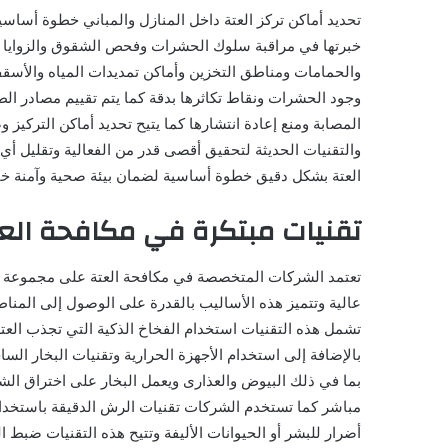
تحديد أماكن تركز العتة داخل المنازل والمباني خطوة أسا
خبرتها في مراقبة سلوك الحشرات وفحص الشقوق والزوايا ال
والحمامات ومناطق التخزين وأماكن تمديدات المياه والأسق
وجود الحشرات ونقاط تكاثرها بدقة كما يتم تقييم مصادر ال
المصابة ومنع إعادة انتشارها كما يتيح تحديد أماكن التركيز 
والتقنيات الحديثة لتحقيق أقصى قدر من الفعالية وتقليل أي ت
العتة بشكل دقيق خطوة أساسية لضمان بيئة صحية وآمنة خا
تقنيات مبتكرة في مكافحة الع
تعتمد الشركات المتخصصة في مكافحة العتة على مجموعة من
عالية وتتميز هذه الأساليب بالقدرة على الوصول إلى المناط
تشمل هذه التقنيات استخدام الفخاخ الذكية التي تجذب العت
بالإضافة إلى استخدام الأجهزة الحرارية وتقنيات البخار ا
بما في ذلك البيوض والعذارى ويعمل البخار على اختراق الشق
مباشر كما تستخدم الشركات تقنيات الرش الدقيقة باستخدام
أضرار للبشر أو الحيوانات الأليفة وتتيح هذه التقنيات ضبط