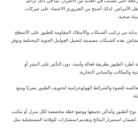
زعجة التي تتسبب في العديد من الأضرار، بما في ذلك تراكم
ونقل الأمراض. لذلك أصبح من الضروري الاعتماد على شركات
يئة صحية.
، بداية من تركيب الشبكات والأسلاك المقاومة للطيور على الأسطح
أعشاش. هذه الشبكات مصممة لتحمل العوامل الجوية المختلفة وتوفر
 لطرد الطيور بطريقة فعالة وآمنة، دون التأثير على البشر أو
ة والمكاتب والمباني التجارية.
لعاكسة للضوء والشرائط الهولوجرامية لتخويف الطيور بصريًا ومنع
ة.
يد نوع الطيور وأماكن تجمعها ووضع خطة مخصصة لكل منزل أو مكتب
 لضمان استمرار النتائج وتقديم استشارات للوقاية المستقبلية مثل