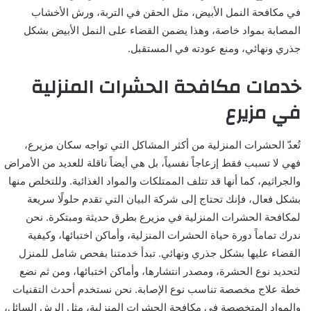
في مكافحة النمل الأبيض، مثل الحقن في التربة، ورش الأخشاب
المصابة بمواد خاصة، وهذا يضمن القضاء على النمل الأبيض بشكل
جذري ونهائي، ومنع عودته في المستقبل.
خدمات مكافحة الحشرات المنزلية
في مزيرع
تُعدّ الحشرات المنزلية من أكثر المشاكل التي تواجه سكان مزيرع،
فهي لا تسبب فقط إزعاجاً نفسياً، بل هي أيضاً ناقلة للعديد من الأمراض
والجراثيم، كما أنها قد تتلف الممتلكات والمواد الغذائية. وللتخلص منها
بشكل فعال، فإنك تحتاج إلى شركة البيان التي تقدم حلولًا سريعة
لمكافحة الحشرات المنزلية في مزيرع بطرق حديثة ومبتكرة. نحن
ندرك تماماً دورة حياة الحشرات المنزلية، وأماكن اختبائها، وكيفية
القضاء عليها بشكل جذري ونهائي. تبدأ خدمتنا بفحص شامل للمنزل
لتحديد نوع الحشرة، ومصدر انتشارها، وأماكن اختبائها، ومن ثم نضع
خطة علاج مخصصة تناسب نوع الإصابة. نحن نستخدم أحدث التقنيات
والمواد المتخصصة في مكافحة الحشرات المنزلية، مثل الرش السائل،