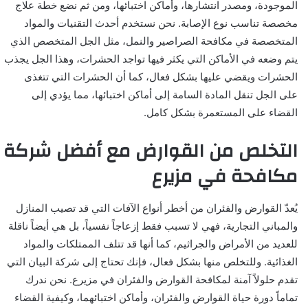
الموجودة، ومصدر انتشارها، وأماكن اختبائها، ومن ثم نضع خطة علاج
مخصصة تناسب نوع الإصابة. نحن نستخدم أحدث التقنيات والمواد
المتخصصة في مكافحة الصراصير والنمل، مثل الجل المتخصص الذي
يتم وضعه في الأماكن التي يكثر فيها تواجد الحشرات، وهذا الجل يجذب
الحشرات ويقضي عليها بشكل فعال، كما أن الحشرات التي تتغذى
على الجل تنقل المادة السامة إلى أماكن اختبائها، مما يؤدي إلى
القضاء على المستعمرة بشكل كامل.
التخلص من القوارض مع أفضل شركة
مكافحة في مزيرع
يُعدّ القوارض والفئران من أخطر أنواع الآفات التي قد تصيب المنازل
والمباني التجارية، فهي لا تسبب فقط إزعاجاً نفسياً، بل هي أيضاً ناقلة
للعديد من الأمراض والجراثيم، كما أنها قد تتلف الممتلكات والمواد
الغذائية. وللتخلص منها بشكل فعال، فإنك تحتاج إلى شركة البيان التي
تقدم حلولاً آمنة لمكافحة القوارض والفئران في مزيرع. نحن ندرك
تماماً دورة حياة القوارض والفئران، وأماكن اختبائهما، وكيفية القضاء