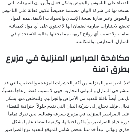
القضاء على الناموس والبعوض بشكل فعال وآمن. إن المبيدات التي
نستخدمها في شركة البيان مصممة خصيصاً لتكون فعالة على الناموس
والبعوض وغير ضارة بصحة الإنسان والحيوانات الأليفة. هذه المواد
تخضع لاختبارات صارمة لضمان أنها لا تحتوي على أي مواد كيميائية
سامة، ولا تسبب أي روائح كريهة، مما يجعلها مثالية للاستخدام في
المنازل، المدارس، والمكاتب.
مكافحة الصراصير المنزلية في مزيرع
بطرق آمنة
تُعدّ الصراصير المنزلية من أكثر الحشرات المزعجة والخطيرة التي قد
تنتشر في المنازل والمباني التجارية، فهي لا تسبب فقط إزعاجاً نفسياً،
بل هي أيضاً ناقلة للعديد من الأمراض والجراثيم. وللتخلص منها بشكل
فعال، فإنك تحتاج إلى شركة البيان التي تقدم حلولاً احترافية للقضاء
على الصراصير المنزلية في مزيرع بسرعة وفعالية. نحن ندرك تماماً
دورة حياة الصراصير، وأماكن اختبائها، وكيفية القضاء عليها بشكل
جذري ونهائي. تبدأ خدمتنا بفحص شامل للموقع لتحديد نوع الصراصير