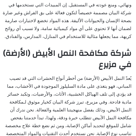
ونهائي، ومنع عودته في المستقبل. إن المبيدات التي نستخدمها في
شركة البيان مصممة خصيصاً لتكون فعالة على بق الفراش وغير ضارة
بصحة الإنسان والحيوانات الأليفة. هذه المواد تخضع لاختبارات صارمة
لضمان أنها لا تحتوي على أي مواد كيميائية سامة، ولا تسبب أي روائح
كريهة، مما يجعلها مثالية للاستخدام في المنازل، المدارس، والفنادق.
شركة مكافحة النمل الأبيض (الأرضة)
في مزيرع
يُعدّ النمل الأبيض (الأرضة) من أخطر أنواع الحشرات التي قد تصيب
المباني، فهو يتغذى على مادة السليلوز الموجودة في الأخشاب، مما
قد يؤدي إلى تلف الهياكل الخشبية، الأثاث، والأرضيات، وتكبد خسائر
مادية فادحة. وفي مزيرع، تبرز شركة البيان كخيار موثوق لـمكافحة
النمل الأبيض، وذلك بفضل منهجيتنا العلمية والفعالة. نحن ندرك أن
مكافحة النمل الأبيض تتطلب خبرة ودقة، ولهذا، تبدأ خدمتنا بفحص
شامل للموقع لتحديد أماكن الإصابة، ومن ثم نضع خطة علاج مخصصة
تناسب نوع الإصابة. نحن نستخدم أحدث التقنيات والمواد المتخصصة