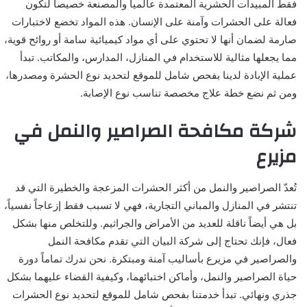
فقط المبيدات الحشرية المعتمدة عالمياً والمصنعة خصيصاً لتكون
فعالة على الحشرات وآمنة على الإنسان. هذه المواد تخضع لاختبارات
صارمة لضمان أنها لا تحتوي على أي مواد كيميائية سامة أو روائح قوية،
مما يجعلها مثالية للاستخدام في المنازل، المدارس، والمكاتب. تبدأ
عملية الإبادة لدينا بفحص شامل للموقع لتحديد نوع الحشرة ومصدرها،
ومن ثم نضع خطة علاج مخصصة تناسب نوع الإصابة.
شركة مكافحة الصراصير والنمل في
مزيرع
تُعدّ الصراصير والنمل من أكثر الحشرات المزعجة والخطيرة التي قد
تنتشر في المنازل والمباني التجارية، فهي لا تسبب فقط إزعاجاً نفسياً،
بل هي أيضاً ناقلة للعديد من الأمراض والجراثيم. وللتخلص منها بشكل
فعال، فإنك تحتاج إلى شركة البيان التي تقدم مكافحة النمل
والصراصير في مزيرع بأساليب آمنة ومبتكرة. نحن ندرك تماماً دورة
حياة الصراصير والنمل، وأماكن اختبائهما، وكيفية القضاء عليهما بشكل
جذري ونهائي. تبدأ خدمتنا بفحص شامل للموقع لتحديد نوع الحشرات