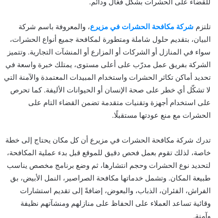
للقضاء على الحشرات بشكل فعّال ودائم.
تلتزم
شركة مكافحة الحشرات في مزيرع
، والمعروفة باسم شركة
البيان، بتقديم حلول شاملة ومتطورة لمكافحة جميع أنواع الحشرات،
سواء في المنازل أو الشركات أو المزارع أو المنشآت التجارية. وتتميز
الشركة بفريق عمل مدرّب على أعلى مستوى، يمتلك خبرة واسعة في
تحديد أماكن تكاثر الحشرات واستخدام المبيدات المعتمدة والآمنة التي
لا تشكّل أي خطر على صحة الإنسان أو الحيوانات الأليفة. كما تحرص
على استخدام أجهزة وتقنيات متقدمة تضمن القضاء التام على
الحشرات مع منع عودتها مستقبلًا.
تدرك شركة مكافحة الحشرات في مزيرع أن كل مكان يحتاج إلى خطة
خاصة، لذلك تقوم بعمل فحص دقيق للموقع قبل بدء عملية المكافحة،
لتحديد نوع الحشرات وحجم انتشارها، ثم وضع برنامج مخصص يناسب
طبيعة المكان. وتشمل خدماتها مكافحة الصراصير، النمل الأبيض، بق
الفراش، الفئران، الذباب، والبعوض، إضافةً إلى تقديم استشارات
وقائية تساعد العملاء على الحفاظ على منازلهم ومنشآتهم نظيفة
وآمنة.