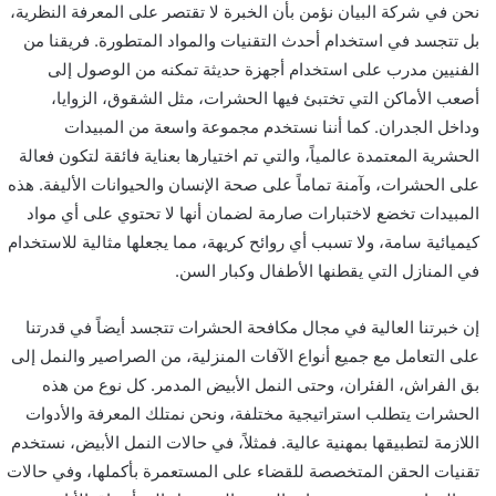
نحن في شركة البيان نؤمن بأن الخبرة لا تقتصر على المعرفة النظرية،
بل تتجسد في استخدام أحدث التقنيات والمواد المتطورة. فريقنا من
الفنيين مدرب على استخدام أجهزة حديثة تمكنه من الوصول إلى
أصعب الأماكن التي تختبئ فيها الحشرات، مثل الشقوق، الزوايا،
وداخل الجدران. كما أننا نستخدم مجموعة واسعة من المبيدات
الحشرية المعتمدة عالمياً، والتي تم اختيارها بعناية فائقة لتكون فعالة
على الحشرات، وآمنة تماماً على صحة الإنسان والحيوانات الأليفة. هذه
المبيدات تخضع لاختبارات صارمة لضمان أنها لا تحتوي على أي مواد
كيميائية سامة، ولا تسبب أي روائح كريهة، مما يجعلها مثالية للاستخدام
في المنازل التي يقطنها الأطفال وكبار السن.
إن خبرتنا العالية في مجال مكافحة الحشرات تتجسد أيضاً في قدرتنا
على التعامل مع جميع أنواع الآفات المنزلية، من الصراصير والنمل إلى
بق الفراش، الفئران، وحتى النمل الأبيض المدمر. كل نوع من هذه
الحشرات يتطلب استراتيجية مختلفة، ونحن نمتلك المعرفة والأدوات
اللازمة لتطبيقها بمهنية عالية. فمثلاً، في حالات النمل الأبيض، نستخدم
تقنيات الحقن المتخصصة للقضاء على المستعمرة بأكملها، وفي حالات