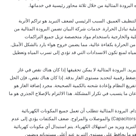
لبرودة المثالية من خلال ثلاثة محاور رئيسية في خدماتها.
التنظيف العميق. السبب الرئيسي لضعف التبريد هو تراكم الأتربة
ية تبادل الحرارة. خدمات شركة البيان تضمن البرودة المثالية من
لية والخارجية باستخدام مواد متخصصة تزيل جميع التراكمات
من الحرارة بكفاءة عالية، مما يضمن خروج هواء بارد بالشكل الأمثل.
اه لمنع تكون الانسدادات التي قد تؤدي إلى تسرب المياه وتعطيل
يد. البرودة المثالية لا يمكن تحقيقها إذا كان هناك نقص في غاز
وضغط رقمية لتحديد مستوى الغاز بدقة. إذا كان هناك نقص، فإن الحل
 تفريغ النظام وإعادة شحنه بالكمية الصحيحة. مجرد إضافة الغاز هو
ن ما يتسبب في تكرار المشكلة. هذا الالتزام بالإصلاح الجذري هو ما
م. البرودة المثالية تتطلب أن تعمل جميع المكونات الكهربائية
بكفاءة. خدمات شركة البيان تتضمن فحص المكثفات (Capacitors) والموصلات والمراوح. ضعف المكثفات يؤدي إلى عدم
ريد ويزيد من استهلاك الكهرباء. يتم استبدال أي مكونات كهربائية
هو ما يحافظ على مستوى التبريد عند أعلى مستوياته ويضمن