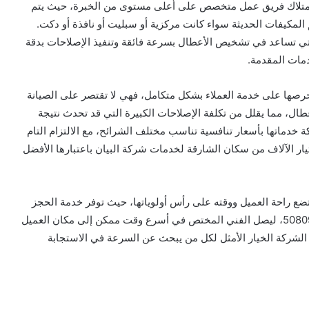
بامتلاك فريق عمل متخصص على أعلى مستوى من الخبرة، حيث يتم
المكيفات الحديثة سواء كانت مركزية أو سبليت أو نافذة أو دكت.
تي تساعد في تشخيص الأعطال بسرعة فائقة وتنفيذ الإصلاحات بدقة
دمات المقدمة.
رصها على خدمة العملاء بشكل متكامل، فهي لا تقتصر على الصيانة
عطال، مما يقلل من تكلفة الإصلاحات الكبيرة التي قد تحدث نتيجة
 خدماتها بأسعار تنافسية تناسب مختلف الشرائح، مع الالتزام التام
تيار الآلاف من سكان الشارقة لخدمات شركة البيان باعتبارها الأفضل
ضع راحة العميل ووقته على رأس أولوياتها، حيث توفر خدمة الحجز
السريع عبر الاتصال الهاتفي أو الواتساب على الرقم 508090427، ليصل الفني المختص في أسرع وقت ممكن إلى مكان العميل
ل الشركة الخيار الأمثل لكل من يبحث عن السرعة في الاستجابة