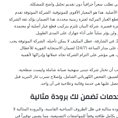
ي تطلب سعراً جزافياً دون تقديم تحليل واضح للمشكلة.
الأصلية. هذا هو المعيار الأقوى للموثوقية. الشركة الموثوقة تقدم
قطع الغيار المركبة لفترة زمنية محددة. هذا الضمان يؤكد ثقة الشركة
ة قصيرة. شركة البيان تلتزم بتركيب قطع غيار أصلية أو معتمدة
ولن يؤثر سلباً على أداء جهازك على المدى الطويل.
المعيار الرابع: جاهزية الطوارئ وسرعة الاستجابة 24/7. في الشارقة، عطل المكيف لا يمكن تأجيله. الشركة الموثوقة يجب
أن تكون قادرة على توفير خدمة طوارئ سريعة ومتاحة على مدار الساعة (24/7) لضمان الاستجابة الفورية للأعطال
ن، هي مؤشر على التزام الشركة تجاه عملائها وإدراكها لأهمية
يجب أن تختار شركة تتبنى منهجية صيانة شاملة وليست سطحية.
لعميق، الفحص الكهربائي الشامل، وإصلاح تسرب غاز التبريد قبل
صل عليها هي خدمة وقائية وعلاجية في آن واحد.
دمات تضمن لك برودة مثالية
 مثالية في ظل الظروف المناخية القاسية، والبرودة المثالية لا
 بكامل طاقته وفقاً للمواصفات التصنيعية، مما يضمن توفيراً في