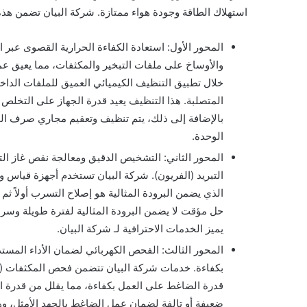
استهلاك الطاقة وجودة هواء ممتازة. شركة البيان تضمن هذه ا
المحور الأول: استعادة الكفاءة الحرارية القصوى عبر 
والأوساخ على ملفات التبخير والمكثفات، مما يعيق عمل
خلال تطبيق التنظيف الكيميائي العميق للملفات الداخ
المتصلبة. هذا التنظيف يعيد قدرة الجهاز على التخلص 
بالإضافة إلى ذلك، يتم تنظيف وتعقيم مجاري صرف المي
الوحدة.
المحور الثاني: التشخيص الدقيق ومعالجة نقص غاز التبر
التبريد (الفريون). شركة البيان تستخدم أجهزة قياس 
الذي يضمن البرودة المثالية هو إصلاح التسرب أولاً ثم
حل مؤقت لا يضمن البرودة المثالية لفترة طويلة وسرعا
يميز الخدمات الاحترافية لـ شركة البيان.
المحور الثالث: الفحص الكهربائي لضمان الأداء المستدا
قدرة الضاغط على العمل بكفاءة، مما يقلل من قدرة التب
ضعيفة أو تالفة لضمان عمل الضاغط بالجهد الأمثل، و