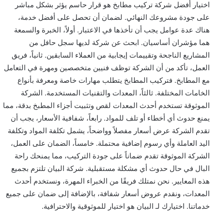
اختيار أفضل شركة تركيب مطابخ هو قرار حاسم يؤثر بشكل مباشر
على جودة مشروعك النهائي. لضمان أن تحصل على أفضل خدمة،
هناك عدة عوامل يجب أن تأخذها في الاعتبار. أولاً، الخبرة والسمعة
هما مؤشران أساسيان. ابحث عن شركة لديها سجل حافل من
المشاريع الناجحة وتقييمات إيجابية من العملاء السابقين. ثانياً، فريق
العمل، تأكد من أن الشركة توظف فنيين متخصصين ومهرة في التعامل
مع المطابخ. فتركيب المطابخ يتطلب مهارات خاصة ومعرفة بأنواع
الخامات المختلفة. ثالثاً، المعدات والتقنيات المستخدمة. الشركة
الموثوقة تستخدم أحدث المعدات لقص وتثبيت أجزاء المطبخ بدقة، مما
يمنع حدوث أي أخطاء أو تلف للمواد. رابعاً، شفافية الأسعار، يجب أن
تقدم الشركة عرض أسعار مفصلاً وواضحاً، يشمل تكلفة المواد وتكلفة
اليد العاملة وأي رسوم إضافية محتملة. خامساً، الضمان على العمل،
الشركة الموثوقة تقدم ضماناً على جودة التركيب، مما يمنحك راحة
البال في حال حدوث أي مشكلة مستقبلية. شركة البيان تلتزم بجميع
هذه المعايير. نحن نمتلك فريقًا من الخبراء المهرة، ونستخدم أحدث
المعدات، ونقدم عروض أسعار شفافة، بالإضافة إلى ضمان على جميع
خدماتنا. اختيارك لـ البيان هو اختيار للموثوقية والاحترافية.