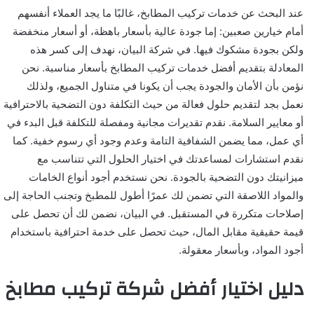
عند البحث عن خدمات تركيب المطابخ، غالبًا ما يجد العملاء أنفسهم
أمام خيارين صعبين: إما جودة عالية بأسعار باهظة، أو أسعار منخفضة
ولكن بجودة مشكوك فيها. في شركة البيان، نهدف إلى كسر هذه
المعادلة بتقديم أفضل خدمات تركيب المطابخ بأسعار مناسبة. نحن
نؤمن بأن الأمان والجودة يجب أن يكونا في متناول الجميع، ولذلك
نعمل بجد لتقديم حلول فعالة من حيث التكلفة دون التضحية بالاحترافية
أو معايير السلامة. نقدم تقديرات مجانية ومفصلة للتكلفة قبل البدء في
أي عمل، مما يضمن الشفافية التامة وعدم وجود أي رسوم خفية. كما
نقدم استشارات لمساعدتك في اختيار الحلول التي تتناسب مع
ميزانيتك دون التضحية بالجودة. نحن نستخدم أجود أنواع الخامات
والمواد اللاصقة التي تضمن لك عمرًا أطول للمطبخ وتجنب الحاجة إلى
إصلاحات متكررة في المستقبل. في البيان، نضمن لك أن تحصل على
قيمة حقيقية مقابل المال، حيث تحصل على خدمة احترافية باستخدام
أجود المواد، وبأسعار معقولة.
دليل اختيار أفضل شركة تركيب مطابخ