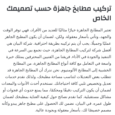
تركيب مطابخ جاهزة حسب تصميمك
الخاص
تعتبر المطابخ الجاهزة خيارًا مثاليًا للعديد من الأفراد، فهي توفر الوقت
والجهد، وتأتي بأسعار معقولة. ولكن، لضمان أن يكون المطبخ الجاهز
عمليًا وجميلًا، يجب أن يتم تركيبه بطريقة احترافية. شركة البيان هي
أفضل شركة لتركيب المطابخ الجاهزة، حيث نجمع بين السرعة في
التنفيذ والجودة في الأداء. فريقنا من الفنيين المحترفين يمتلك خبرة
واسعة في التعامل مع كافة أنواع المطابخ الجاهزة، من المطابخ
الخشبية إلى المطابخ الألومنيوم. نحن ندرك أن المطابخ الجاهزة قد
تتطلب بعض التعديلات لتناسب مساحة مطبخك، ولذلك نقدم خدمات
تعديل وتخصيص تلبي كافة احتياجاتك. نستخدم أحدث الأدوات والمعدات
لضمان أن يكون التركيب دقيقًا ومحكمًا، مما يمنع حدوث أي فجوات أو
مشاكل مستقبلية. كما نقدم نصائح حول كيفية العناية بمطبخك لضمان
طول عمره. في البيان، نضمن لك الحصول على مطبخ جاهز يبدو وكأنه
مصمم خصيصًا لك، بأسعار معقولة وبجودة عالية.