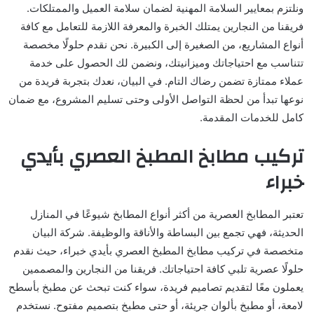
ونلتزم بمعايير السلامة المهنية لضمان سلامة العميل والممتلكات.
فريقنا من النجارين يمتلك الخبرة والمعرفة اللازمة للتعامل مع كافة
أنواع المشاريع، من الصغيرة إلى الكبيرة. نحن نقدم حلولًا مخصصة
تتناسب مع احتياجاتك وميزانيتك، ونضمن لك الحصول على خدمة
عملاء ممتازة تضمن رضاك التام. في البيان، نعدك بتجربة فريدة من
نوعها تبدأ من لحظة التواصل الأولى وحتى تسليم المشروع، مع ضمان
كامل للخدمات المقدمة.
تركيب مطابخ المطبخ العصري بأيدي
خبراء
تعتبر المطابخ العصرية من أكثر أنواع المطابخ شيوعًا في المنازل
الحديثة، فهي تجمع بين البساطة والأناقة والوظيفة. شركة البيان
متخصصة في تركيب مطابخ المطبخ العصري بأيدي خبراء، حيث نقدم
حلولًا عصرية تلبي كافة احتياجاتك. فريقنا من النجارين والمصممين
يعملون معًا لتقديم تصاميم فريدة، سواء كنت تبحث عن مطبخ بأسطح
لامعة، أو مطبخ بألوان جريئة، أو حتى مطبخ بتصميم مفتوح. نستخدم