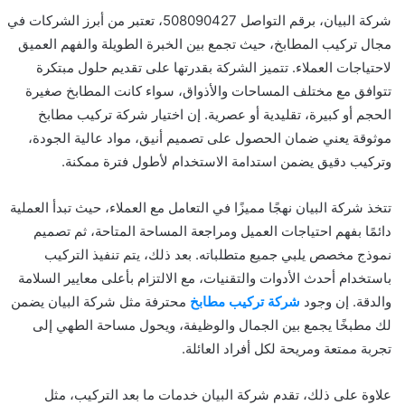
شركة البيان، برقم التواصل 508090427، تعتبر من أبرز الشركات في
مجال تركيب المطابخ، حيث تجمع بين الخبرة الطويلة والفهم العميق
لاحتياجات العملاء. تتميز الشركة بقدرتها على تقديم حلول مبتكرة
تتوافق مع مختلف المساحات والأذواق، سواء كانت المطابخ صغيرة
الحجم أو كبيرة، تقليدية أو عصرية. إن اختيار شركة تركيب مطابخ
موثوقة يعني ضمان الحصول على تصميم أنيق، مواد عالية الجودة،
وتركيب دقيق يضمن استدامة الاستخدام لأطول فترة ممكنة.
تتخذ شركة البيان نهجًا مميزًا في التعامل مع العملاء، حيث تبدأ العملية
دائمًا بفهم احتياجات العميل ومراجعة المساحة المتاحة، ثم تصميم
نموذج مخصص يلبي جميع متطلباته. بعد ذلك، يتم تنفيذ التركيب
باستخدام أحدث الأدوات والتقنيات، مع الالتزام بأعلى معايير السلامة
والدقة. إن وجود
شركة تركيب مطابخ
محترفة مثل شركة البيان يضمن
لك مطبخًا يجمع بين الجمال والوظيفة، ويحول مساحة الطهي إلى
تجربة ممتعة ومريحة لكل أفراد العائلة.
علاوة على ذلك، تقدم شركة البيان خدمات ما بعد التركيب، مثل