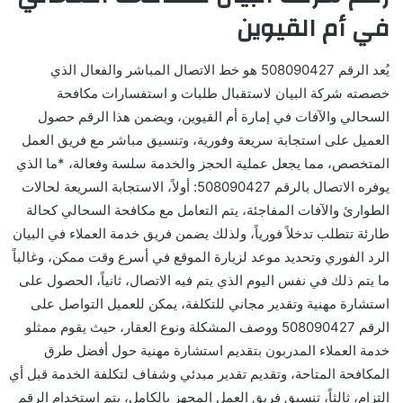
في أم القيوين
يُعد الرقم 508090427 هو خط الاتصال المباشر والفعال الذي
خصصته شركة البيان لاستقبال طلبات و استفسارات مكافحة
السحالي والآفات في إمارة أم القيوين، ويضمن هذا الرقم حصول
العميل على استجابة سريعة وفورية، وتنسيق مباشر مع فريق العمل
المتخصص، مما يجعل عملية الحجز والخدمة سلسة وفعالة، *ما الذي
يوفره الاتصال بالرقم 508090427: أولاً، الاستجابة السريعة لحالات
الطوارئ والآفات المفاجئة، يتم التعامل مع مكافحة السحالي كحالة
طارئة تتطلب تدخلاً فورياً، ولذلك يضمن فريق خدمة العملاء في البيان
الرد الفوري وتحديد موعد لزيارة الموقع في أسرع وقت ممكن، وغالباً
ما يتم ذلك في نفس اليوم الذي يتم فيه الاتصال، ثانياً، الحصول على
استشارة مهنية وتقدير مجاني للتكلفة، يمكن للعميل التواصل على
الرقم 508090427 ووصف المشكلة ونوع العقار، حيث يقوم ممثلو
خدمة العملاء المدربون بتقديم استشارة مهنية حول أفضل طرق
المكافحة المتاحة، وتقديم تقدير مبدئي وشفاف لتكلفة الخدمة قبل أي
التزام، ثالثاً، تنسيق فريق العمل المجهز بالكامل، يتم استخدام الرقم