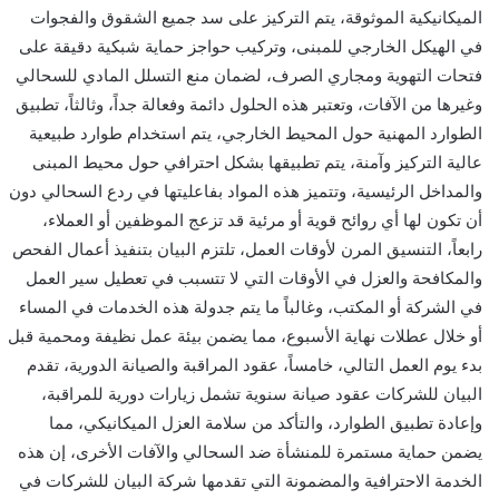
الميكانيكية الموثوقة، يتم التركيز على سد جميع الشقوق والفجوات
في الهيكل الخارجي للمبنى، وتركيب حواجز حماية شبكية دقيقة على
فتحات التهوية ومجاري الصرف، لضمان منع التسلل المادي للسحالي
وغيرها من الآفات، وتعتبر هذه الحلول دائمة وفعالة جداً، وثالثاً، تطبيق
الطوارد المهنية حول المحيط الخارجي، يتم استخدام طوارد طبيعية
عالية التركيز وآمنة، يتم تطبيقها بشكل احترافي حول محيط المبنى
والمداخل الرئيسية، وتتميز هذه المواد بفاعليتها في ردع السحالي دون
أن تكون لها أي روائح قوية أو مرئية قد تزعج الموظفين أو العملاء،
رابعاً، التنسيق المرن لأوقات العمل، تلتزم البيان بتنفيذ أعمال الفحص
والمكافحة والعزل في الأوقات التي لا تتسبب في تعطيل سير العمل
في الشركة أو المكتب، وغالباً ما يتم جدولة هذه الخدمات في المساء
أو خلال عطلات نهاية الأسبوع، مما يضمن بيئة عمل نظيفة ومحمية قبل
بدء يوم العمل التالي، خامساً، عقود المراقبة والصيانة الدورية، تقدم
البيان للشركات عقود صيانة سنوية تشمل زيارات دورية للمراقبة،
وإعادة تطبيق الطوارد، والتأكد من سلامة العزل الميكانيكي، مما
يضمن حماية مستمرة للمنشأة ضد السحالي والآفات الأخرى، إن هذه
الخدمة الاحترافية والمضمونة التي تقدمها شركة البيان للشركات في