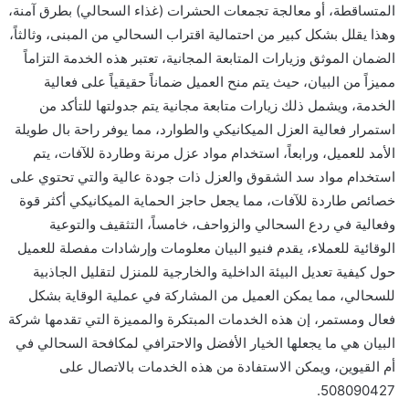
المتساقطة، أو معالجة تجمعات الحشرات (غذاء السحالي) بطرق آمنة،
وهذا يقلل بشكل كبير من احتمالية اقتراب السحالي من المبنى، وثالثاً،
الضمان الموثق وزيارات المتابعة المجانية، تعتبر هذه الخدمة التزاماً
مميزاً من البيان، حيث يتم منح العميل ضماناً حقيقياً على فعالية
الخدمة، ويشمل ذلك زيارات متابعة مجانية يتم جدولتها للتأكد من
استمرار فعالية العزل الميكانيكي والطوارد، مما يوفر راحة بال طويلة
الأمد للعميل، ورابعاً، استخدام مواد عزل مرنة وطاردة للآفات، يتم
استخدام مواد سد الشقوق والعزل ذات جودة عالية والتي تحتوي على
خصائص طاردة للآفات، مما يجعل حاجز الحماية الميكانيكي أكثر قوة
وفعالية في ردع السحالي والزواحف، خامساً، التثقيف والتوعية
الوقائية للعملاء، يقدم فنيو البيان معلومات وإرشادات مفصلة للعميل
حول كيفية تعديل البيئة الداخلية والخارجية للمنزل لتقليل الجاذبية
للسحالي، مما يمكن العميل من المشاركة في عملية الوقاية بشكل
فعال ومستمر، إن هذه الخدمات المبتكرة والمميزة التي تقدمها شركة
البيان هي ما يجعلها الخيار الأفضل والاحترافي لمكافحة السحالي في
أم القيوين، ويمكن الاستفادة من هذه الخدمات بالاتصال على
508090427.