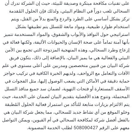
على تقنيات مكافحة مبتكرة وصديقة للبيئة، حيث إن الشركة تدرك أن
السحالي تلعب دوراً في النظام البيئي، ولذلك فإن الحلول المُقدمة
تركز بشكل أساسي على الطرد والردع والمنع بدلاً من القتل، ويتم
استخدام طوارد طبيعية، ومواد مانعة للتسلل يتم تطبيقها بشكل
استراتيجي حول النوافذ والأبواب والشقوق، والمواد المستخدمة تتميز
بأنها آمنة تماماً على صحة الإنسان والحيوانات الأليفة، ولكنها فعالة في
إزعاج وطرد السحالي، وهذه المنهجية المزدوجة التي تجمع بين الأمن
البيئي والفعالية هي ما يميز البيان، بالإضافة إلى ذلك، يتكون فريق
شركة البيان من فنيين متخصصين ومدربين على أعلى مستوى في علم
الآفات والتعامل مع الزواحف، ولديهم الخبرة الكافية في تركيب حواجز
حماية دقيقة في الأماكن التي يصعب الوصول إليها، مثل الفجوات في
الأسقف المستعارة أو فتحات التهوية، لضمان سد جميع منافذ التسلل
المحتملة، وتتوج هذه الأفضلية بتقديم البيان لضمان على الخدمة، حيث
يتم الالتزام بزيارات متابعة للتأكد من استمرار فعالية الحلول المُطبقة
وخلو الموقع من أي نشاط جديد للسحالي، مما يجعل شركة البيان هي
بالفعل أفضل شركة لمكافحة السحالي في أم القيوين، ويمكن التواصل
معهم على الرقم 508090427 لطلب الخدمة المضمونة.