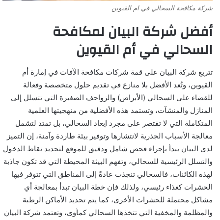
شركة مكافحة السحالي في ام القيوين
أفضل شركة البيان لمكافحة
السحالي في أم القيوين
تتربع شركة البيان على قمة شركات مكافحة الآفات في إمارة أم
القيوين، وتُعد الأفضل بلا منازع في تقديم حلول متخصصة وفعالة
للقضاء على السحالي (الأبراص) والزواحف الصغيرة التي تتسلل إلى
المنازل والمنشآت، وتستمد هذه الأفضلية من منهجيتها العلمية
المتكاملة التي لا تقتصر على مجرد إبعاد السحالي، بل تمتد لتشمل
معالجة الأسباب الجذرية لانتشارها وتوفير بيئة طاردة وآمنة، إن التميز
لدى البيان يبدأ بإجراء فحص شامل ودقيق للموقع لتحديد نقاط الدخول
والتسلل الرئيسية للسحالي، وتفهم البيئة المحيطة التي قد تكون جاذبة
لهذه الكائنات، فالسحالي تنجذب عادةً إلى المناطق التي تتوفر فيها
الحشرات كغذاء رئيسي، ولذلك فإن خطة البيان تبدأ بمعالجة أي
مشاكل محتملة للحشرات الأخرى، كما يتم تحديد الأماكن الرطبة
والمظلمة والمخفية التي تتخذها السحالي كمأوى، وتعتمد شركة البيان