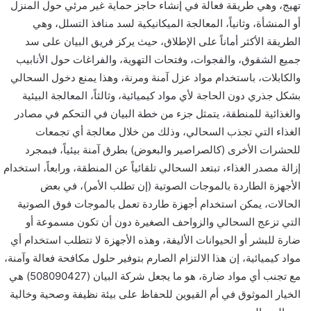
تهيج، وهي طريقة فعالة في إنشاء حاجز حماية غير مرئي حول المنزل
أو المنشأة، وثانياً، المعالجة الميكانيكية لسد منافذ التسلل، وهي
الطريقة الأكثر أماناً على الإطلاق، حيث يركز فريق البيان على سد
جميع الشقوق، والفجوات، وفتحات التهوية، والفراغات حول الأنابيب
والكابلات، باستخدام مواد عزل آمنة ومرنة، وهذا يمنع دخول السحالي
بشكل جذري دون الحاجة لأي مواد كيميائية، وثالثاً، المعالجة البيئية
والغذائية للمنطقة، يتمثل جزء من خطة البيان في التحكم في مصادر
الغذاء التي تجذب السحالي، وذلك من خلال معالجة أي تجمعات
للحشرات الأخرى (كالصراصير والبعوض) بطرق آمنة بيئياً، فبمجرد
إزالة مصدر الغذاء، تبتعد السحالي تلقائياً عن المنطقة، ورابعاً، استخدام
الأجهزة الطاردة بالموجات الصوتية (إن تطلب الأمر)، في بعض
الحالات، يمكن استخدام أجهزة طاردة تعمل بالموجات فوق الصوتية
التي تزعج السحالي والزواحف الصغيرة دون أن تكون مسموعة أو
ضارة للبشر أو الحيوانات الأليفة، وهذه الأجهزة لا تتطلب استخدام أي
مواد كيميائية، إن هذا الالتزام الصارم بتوفير حلول مكافحة فعالة وآمنة،
مع تجنب أي مواد ضارة، هو ما يجعل شركة البيان (508090427) هي
الخيار الموثوق في أم القيوين للحفاظ على بيئة نظيفة وصحية وخالية