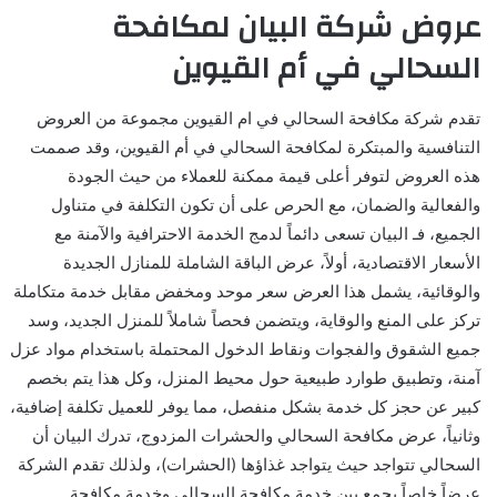
عروض شركة البيان لمكافحة
السحالي في أم القيوين
تقدم شركة مكافحة السحالي في ام القيوين مجموعة من العروض
التنافسية والمبتكرة لمكافحة السحالي في أم القيوين، وقد صممت
هذه العروض لتوفر أعلى قيمة ممكنة للعملاء من حيث الجودة
والفعالية والضمان، مع الحرص على أن تكون التكلفة في متناول
الجميع، فـ البيان تسعى دائماً لدمج الخدمة الاحترافية والآمنة مع
الأسعار الاقتصادية، أولاً، عرض الباقة الشاملة للمنازل الجديدة
والوقائية، يشمل هذا العرض سعر موحد ومخفض مقابل خدمة متكاملة
تركز على المنع والوقاية، ويتضمن فحصاً شاملاً للمنزل الجديد، وسد
جميع الشقوق والفجوات ونقاط الدخول المحتملة باستخدام مواد عزل
آمنة، وتطبيق طوارد طبيعية حول محيط المنزل، وكل هذا يتم بخصم
كبير عن حجز كل خدمة بشكل منفصل، مما يوفر للعميل تكلفة إضافية،
وثانياً، عرض مكافحة السحالي والحشرات المزدوج، تدرك البيان أن
السحالي تتواجد حيث يتواجد غذاؤها (الحشرات)، ولذلك تقدم الشركة
عرضاً خاصاً يجمع بين خدمة مكافحة السحالي وخدمة مكافحة