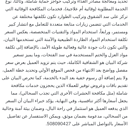
تحديد ومعالجة مصادر الغذاء وتركيب حواجز حماية شاملة، وثالثاً، نوع
الخدمة المطلوبة (وقائية أم علاجية)، فخدمات المكافحة الوقائية التي
تركز على سد الشقوق وتركيب الطوارد تكون تكلفتها مختلفة عن
الخدمات التي تتضمن زيارات متابعة متعددة للتعامل مع انتشار كبير
ومستمر، ورابعاً، استخدام المواد والتقنيات المتخصصة، يعكس السعر
تكلفة استخدام المواد الطاردة الطبيعية والآمنة التي تستخدمها البيان،
والتي تكون ذات جودة عالية وفعالية طويلة الأمد، بالإضافة إلى تكلفة
مواد العزل والختم المستخدمة في سد الفتحات، وما يميز تسعير
شركة البيان هو الشفافية الكاملة، حيث يتم تزويد العميل بعرض سعر
مفصل وواضح بعد الانتهاء من فحص الموقع الأولي وتحديد خطة العمل،
ولا يتم إضافة أي رسوم خفية بعد البدء بالخدمة، كما تحرص البيان على
تقديم باقات وعروض توفير للعملاء الذين يحجزون خدمات مكافحة
شاملة (مثل مكافحة الحشرات الأخرى التي تجذب السحالي)، مما
يجعل أسعارها أكثر تنافسية، وفي النهاية، يؤكد خبراء البيان أن السعر
الذي يدفعه العميل هو استثمار في راحة البال، وضمان بيئة آمنة وخالية
من السحالي، مدعومة بضمان موثق، ويمكن الاستفسار عن تفاصيل
الأسعار بالتواصل المباشر على 508090427.