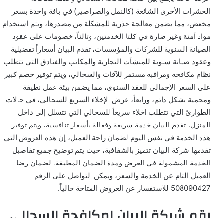
الحشرات الأخرى الشائعة (كالنمل والصراصير) في باقة واحدة بسعر
مخفض، مما يضمن معالجة جذرية للمشكلة من مصدرها، ويتم استخدام
مواد آمنة وغير ضارة في كلتا الخدمتين، وثالثاً، خصومات على عقود
الصيانة السنوية للشركات والمؤسسات، تقدم البيان أسعاراً تفضيلية
وعقود صيانة سنوية للمنشآت التجارية والمكاتب والفنادق التي تتطلب
نظام مكافحة ومراقبة مستمر للآفات والسحالي، ويتم توفير خصم كبير
على السعر الإجمالي للعقد السنوي، مما يضمن بيئة عمل نظيفة
ومحمية بشكل دائم، ورابعاً، عرض الإخلاء السريع للسحالي، في حالات
الطوارئ التي تتطلب إخلاء سريعاً للسحالي التي تتسلل إلى داخل
المنزل، تقدم البيان خدمة سريعة وفعالة بأسعار تنافسية، ويتم توفير
هذه الخدمة في نفس اليوم لضمان راحة العميل، إن هذه العروض التي
تقدمها شركة البيان تتميز بالشفافية، حيث يتم توضيح جميع تفاصيل
الخدمة المشمولة في العرض ومدة الضمان المطبقة، لضمان رضا
العميل التام عن الخدمة والسعر، ويمكن التواصل على الرقم
508090427 للاستفسار عن العروض المتاحة حالياً.
رقم شركة البيان لمكافحة السحالي