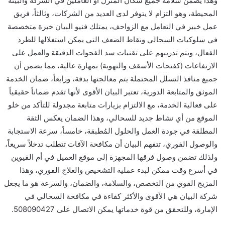
وهذا يضمن سلامة جميع سكان المنزل أو العاملين في الشركة والبيئة
المحيطة، وهو التزام لا يتوفر لدى العديد من الشركات، وثالثاً، فريق
عمل خبير في التعامل مع الزواحف، يمتلك فنيو البيان خبرة متخصصة
في سلوكيات السحالي ونقاط الضعف التي يمكن استغلالها للطرد
الفعال، ويتم تدريبهم على تقنيات سد الفجوات الدقيقة والعمل على
الارتفاعات (كفتحات الأسقف والتهوية) بمهارة عالية، مما يضمن أن
جميع منافذ التسلل المحتملة يتم معالجتها بدقة، ورابعاً، ضمان الخدمة
الموثق والمتابعة الدورية، تعتبر البيان الأقوى لأنها تقدم ضماناً حقيقياً
على فعالية الخدمة، مع الالتزام بزيارات متابعة مجدولة للتأكد من خلو
الموقع من أي نشاط جديد للسحالي، وهذا الضمان يعكس الثقة
المطلقة في جودة العمل والحلول المُطبقة، خامساً، سرعة الاستجابة
والوصول الفوري، تتفهم البيان أن مكافحة الآفات تتطلب تدخلاً سريعاً،
ولذلك تضمن وصول فرقها المجهزة إلى موقع العميل في أم القيوين
في أسرع وقت ممكن لبدء عملية التشخيص والعلاج الفوري، وهذا
المزيج القوي من التخصص، والسلامة، والضمان، والسرعة هو ما يجعل
شركة البيان هي الأقوى والأكثر كفاءة في مكافحة السحالي في
الإمارة، وللتحقق من قوة خدماتها يمكن الاتصال على 508090427.