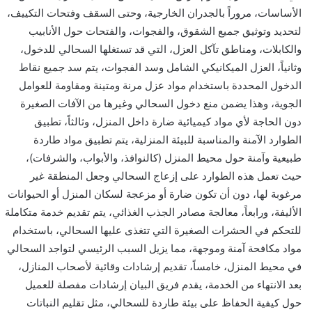
الأساسات، مروراً بالجدران الخارجية، وحتى السقف وفتحات التكييف،
لتحديد وتوثيق جميع الشقوق، والفجوات، والفتحات حول الأنابيب
والكابلات، ومناطق تآكل العزل، التي قد تستغلها السحالي للدخول،
وثانياً، العزل الميكانيكي الشامل وسد الفجوات، يتم سد جميع نقاط
الدخول المحددة باستخدام مواد عزل مرنة ومتينة ومقاومة للعوامل
الجوية، وهذا يضمن منع دخول السحالي وغيرها من الآفات الصغيرة
دون الحاجة لأي مواد كيميائية ضارة داخل المنزل، وثالثاً، تطبيق
الطوارد الآمنة والمناسبة للبيئة المنزلية، يتم تطبيق مواد طاردة
طبيعية وآمنة حول محيط المنزل (كالنوافذ، والأبواب، والشرفات)،
حيث تعمل هذه الطوارد على إزعاج السحالي وجعل المنطقة غير
مرغوبة لها، دون أن تكون ضارة أو مزعجة لسكان المنزل أو الحيوانات
الأليفة، ورابعاً، معالجة مصادر الجذب الغذائي، يتم تقديم خدمة متكاملة
للتحكم في الحشرات الصغيرة التي تتغذى عليها السحالي، باستخدام
مواد مكافحة آمنة وموجهة، مما يزيل السبب الرئيسي لتواجد السحالي
في محيط المنزل، خامساً، تقديم إرشادات وقائية لأصحاب المنازل،
بعد الانتهاء من الخدمة، يقدم فريق البيان إرشادات مفصلة للعميل
حول كيفية الحفاظ على بيئة طاردة للسحالي، مثل تقليم النباتات