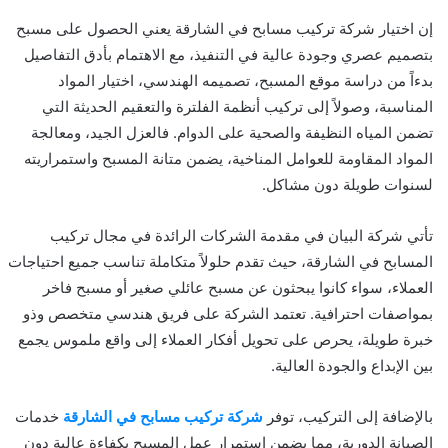
إن اختيار شركة تركيب مسابح في الشارقة يعني الحصول على مسبح
بتصميم عصري وجودة عالية في التنفيذ، مع الاهتمام بأدق التفاصيل
بدءاً من دراسة موقع المسبح، تصميمه الهندسي، اختيار المواد
المناسبة، وصولاً إلى تركيب أنظمة الفلترة والتعقيم الحديثة التي
تضمن المياه النظيفة والصحية على الدوام. فالعزل الجيد، ومعالجة
المواد المقاومة للعوامل المناخية، يضمن متانة المسبح واستمراريته
لسنوات طويلة دون مشاكل.
تأتي شركة البيان في مقدمة الشركات الرائدة في مجال تركيب
المسابح في الشارقة، حيث تقدم حلولاً متكاملة تناسب جميع احتياجات
العملاء، سواء كانوا يبحثون عن مسبح عائلي صغير أو مسبح فاخر
بمواصفات احترافية. تعتمد الشركة على فريق هندسي متخصص وذو
خبرة طويلة، يحرص على تحويل أفكار العملاء إلى واقع ملموس يجمع
بين الإبداع والجودة العالية.
بالإضافة إلى التركيب، توفر
شركة تركيب مسابح في الشارقة
خدمات
الصيانة الدورية، مما يضمن استمرار عمل المسبح بكفاءة عالية دون