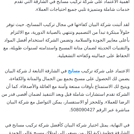
أهمية الاعتماد على شركة تركيب مسابح في الشارقة التي تقدم
خدمات شاملة ومتميزة تلبي جميع احتياجات العملاء.
لقد أثبتت شركة البيان كفاءتها في مجال تركيب المسابح، حيث توفر
حلولاً مبتكرة تبدأ من التصميم وتنتهي بالصيانة الدورية، مع الالتزام
بأعلى معايير الجودة والسلامة. وتضمن الشركة استخدام أفضل المواد
والتقنيات الحديثة لضمان متانة المسبح واستدامته لسنوات طويلة، مع
الحفاظ على جماليته وكفاءته التشغيلية.
الاعتماد على شركة تركيب
مسابح
في الشارقة التابعة لـ شركة البيان
يضمن لك الحصول على مسبح يجمع بين الجمال والمتانة والكفاءة،
ويتيح لك الاستمتاع بأوقات ممتعة وآمنة مع العائلة والأصدقاء. كما أن
الشركة تقدم استشارات شاملة قبل وبعد التنفيذ لضمان أقصى قدر من
الرضا للعملاء. وللحجز أو الاستفسار، يمكن التواصل مع شركة البيان
مباشرة عبر الرقم 508090427.
في النهاية، يمثل اختيار شركة البيان كأفضل شركة تركيب مسابح في
الشارقة خطوة ذكية لكل من يسعى إلى امتلاك مسبح عالي الجودة