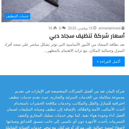
خدمات التنظيف
ahmedahmed
15 نوفمبر، 2025
0
10
أسعار شركة تنظيف سجاد دبي
تعد نظافة السجاد من الأمور الأساسية التي تؤثر بشكل مباشر على صحة أفراد
المنزل وجمالية المكان. مع تزايد الاهتمام بالمظهر…
أكمل القراءة »
شركة البيان تعد من أفضل الشركات المتخصصة في الإمارات في تقديم
مجموعة متكاملة من الخدمات المنزلية والتجارية، حيث نقدم خدمات تنظيف
احترافية للمنازل والفلل والمكاتب، وخدمات مكافحة الحشرات باستخدام
أحدث الأساليب الآمنة والفعّالة، بالإضافة إلى تنظيف وصيانة المكيفات لضمان
أفضل أداء وجودة هواء نقية. كما نوفر خدمات تسليك المجاري وكشف
التسريبات بأحدث الأجهزة دون أي تكسير، إلى جانب تنسيق الحدائق وصيانتها
لإضفاء لمسة جمالية على منزلك أو شركتك، مع توفير خدمات الصيانة الشاملة