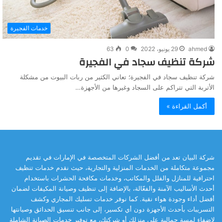
خدمات الفجيرة
ahmed
29 يونيو، 2022
0
63
شركة تنظيف سجاد في الفجيرة
شركة تنظيف سجاد في الفجيرة؛ تعاني الكثير من ربات البيوت من مشكلة
الأتربة التي تتراكم على السجاد وغيرها من الأجهزة…
أكمل القراءة »
شركة البيان تعد من أفضل الشركات المتخصصة في الإمارات في تقديم
مجموعة متكاملة من الخدمات المنزلية والتجارية، حيث نقدم خدمات تنظيف
احترافية للمنازل والفلل والمكاتب، وخدمات مكافحة الحشرات باستخدام
أحدث الأساليب الآمنة والفعّالة، بالإضافة إلى تنظيف وصيانة المكيفات لضمان
أفضل أداء وجودة هواء نقية. كما نوفر خدمات تسليك المجاري وكشف
التسريبات بأحدث الأجهزة دون أي تكسير، إلى جانب تنسيق الحدائق وصيانتها
لإضفاء لمسة جمالية على منزلك أو شركتك، مع توفير خدمات الصيانة الشاملة