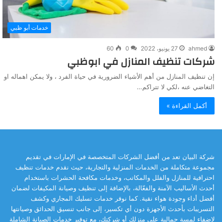
خدمات أبو ظبي
ahmed
27 يونيو، 2022
0
60
شركات تنظيف المنازل في ابوظبي
إن تنظيف المنازل من أهم الأشياء الضرورية في حياة الفرد ، ولا يمكن اهماله او
التغاضي عنه ،لكي لا تتراكم…
أكمل القراءة »
شركة البيان تعد من أفضل الشركات المتخصصة في الإمارات في تقديم
مجموعة متكاملة من الخدمات المنزلية والتجارية، حيث نقدم خدمات تنظيف
احترافية للمنازل والفلل والمكاتب، وخدمات مكافحة الحشرات باستخدام
أحدث الأساليب الآمنة والفعّالة، بالإضافة إلى تنظيف وصيانة المكيفات لضمان
أفضل أداء وجودة هواء نقية. كما نوفر خدمات تسليك المجاري وكشف
التسريبات بأحدث الأجهزة دون أي تكسير، إلى جانب تنسيق الحدائق وصيانتها
لإضفاء لمسة جمالية على منزلك أو شركتك، مع توفير خدمات الصيانة الشاملة