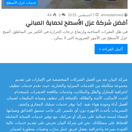
خدمات عزل الأسطح
ahmedahmed
7 أغسطس، 2025
0
44
أفضل شركة عزل الأسطح لحماية المباني
في ظل التغيرات المناخية وارتفاع درجات الحرارة في الكثير من المناطق، أصبح
عزل الأسطح من الأمور الضرورية التي لا يمكن…
أكمل القراءة »
شركة البيان تعد من أفضل الشركات المتخصصة في الإمارات في تقديم
مجموعة متكاملة من الخدمات المنزلية والتجارية، حيث نقدم خدمات تنظيف
احترافية للمنازل والفلل والمكاتب، وخدمات مكافحة الحشرات باستخدام
أحدث الأساليب الآمنة والفعّالة، بالإضافة إلى تنظيف وصيانة المكيفات لضمان
أفضل أداء وجودة هواء نقية. كما نوفر خدمات تسليك المجاري وكشف
التسريبات بأحدث الأجهزة دون أي تكسير، إلى جانب تنسيق الحدائق وصيانتها
لإضفاء لمسة جمالية على منزلك أو شركتك، مع توفير خدمات الصيانة الشاملة
للحفاظ على ممتلكاتك. نحن في شركة البيان نحرص على تقديم خدمات عالية
الجودة بسرعة واحترافية بفضل فريق عمل مدرّب وتقنيات متطورة لضمان